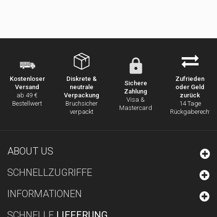
Diskrete &
Zufrieden
Kostenloser
Sichere
neutrale
oder Geld
Versand
Zahlung
Verpackung
zurück
ab 49 €
Visa &
Bruchsicher
14 Tage
Bestellwert
Mastercard
verpackt
Rückgaberecht
ABOUT US
SCHNELLZUGRIFFE
INFORMATIONEN
SCHNELLE
LIEFERUNG