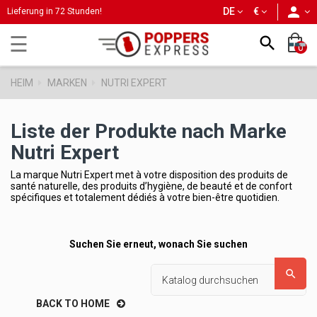
person
DE
€
Lieferung in 72 Stunden!
Umschalten
☰

0
der
Navigation
HEIM
MARKEN
NUTRI EXPERT
Liste der Produkte nach Marke
Nutri Expert
La marque Nutri Expert met à votre disposition des produits de
santé naturelle, des produits d’hygiène, de beauté et de confort
spécifiques et totalement dédiés à votre bien-être quotidien.
Suchen Sie erneut, wonach Sie suchen

BACK TO HOME