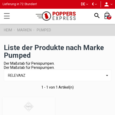
person
DE
€
Lieferung in 72 Stunden!
Umschalten
☰

0
der
Navigation
HEIM
MARKEN
PUMPED
Liste der Produkte nach Marke
Pumped
Der Maßstab für Penispumpen.
Der Maßstab für Penispumpen.

RELEVANZ
1 - 1 von 1 Artikel(n)