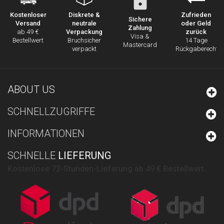
Diskrete &
Zufrieden
Kostenloser
Sichere
neutrale
oder Geld
Versand
Zahlung
Verpackung
zurück
ab 49 €
Visa &
Bruchsicher
14 Tage
Bestellwert
Mastercard
verpackt
Rückgaberecht
ABOUT US
SCHNELLZUGRIFFE
INFORMATIONEN
SCHNELLE
LIEFERUNG
Kostenlose 72-Stunden-Lieferung ab 49 € Bestellwert.