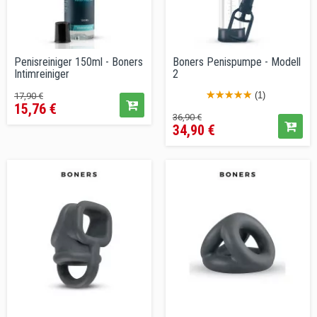
Penisreiniger 150ml - Boners
Boners Penispumpe - Modell
Intimreiniger
2
Verkaufspreis
Preis
(1)
17,90 €
15,76 €
Verkaufspreis
Preis
36,90 €
34,90 €