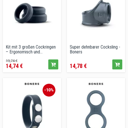
Kit mit 3 großen Cockringen
Super dehnbarer Cocksling -
– Ergonomisch und...
Boners
Verkaufspreis
Preis
Preis
19,74 €
14,74 €
14,78 €
-10%