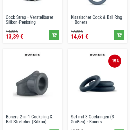
Cock Strap - Verstellbarer
Klassischer Cock & Ball Ring
Silikon-Penisring
– Boners
Verkaufspreis
Preis
Verkaufspreis
Preis
14,88 €
17,80 €
13,39 €
14,61 €
-15%
Boners 2-in-1 Cocksling &
Set mit 3 Cockringen (3
Ball Stretcher (Silikon)
Größen) - Boners
Preis
Verkaufspreis
Preis