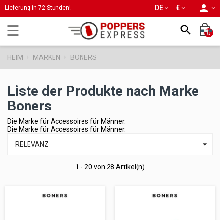
person
DE
€
Lieferung in 72 Stunden!
Umschalten
☰

0
der
Navigation
HEIM
MARKEN
BONERS
Liste der Produkte nach Marke
Boners
Die Marke für Accessoires für Männer.
Die Marke für Accessoires für Männer.

RELEVANZ
1 - 20 von 28 Artikel(n)