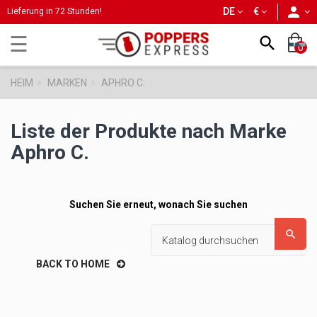
person
DE
€
Lieferung in 72 Stunden!
Umschalten
☰

0
der
Navigation
HEIM
MARKEN
APHRO C.
Liste der Produkte nach Marke
Aphro C.
Suchen Sie erneut, wonach Sie suchen

BACK TO HOME