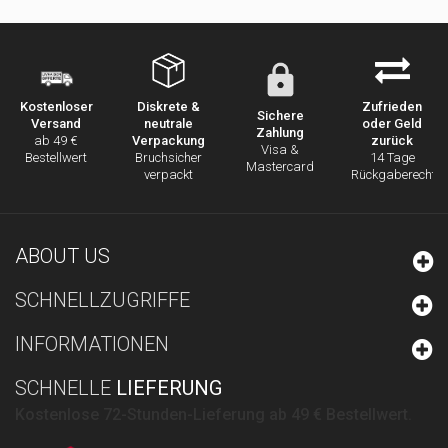
Diskrete &
Zufrieden
Kostenloser
Sichere
neutrale
oder Geld
Versand
Zahlung
Verpackung
zurück
ab 49 €
Visa &
Bruchsicher
14 Tage
Bestellwert
Mastercard
verpackt
Rückgaberecht
ABOUT US
SCHNELLZUGRIFFE
INFORMATIONEN
SCHNELLE
LIEFERUNG
Kostenlose 72-Stunden-Lieferung ab 49 € Bestellwert.