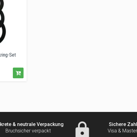
ring-Set
krete & neutrale Verpackung
Sichere Zah
Bruchsicher verpackt
Visa & Maste