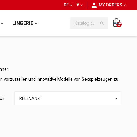
personn
DE
€
MY ORDERS
LINGERIE

0
nner.
n vorzustellen und innovative Modelle von Sexspielzeugen zu

ch:
RELEVANZ