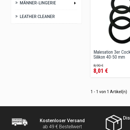
MÄNNER-LINGERIE
LEATHER CLEANER
Malesation 3er Cock
Silikon 40-50 mm
Verkaufspreis
Preis
8,90 €
8,01 €
1 - 1 von 1 Artikel(n)
Dis
Kostenloser Versand
ab 49 € Bestellwert