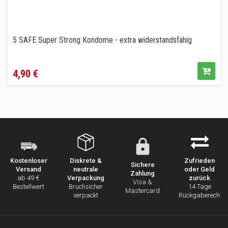
5 SAFE Super Strong Kondome - extra widerstandsfähig
Preis
4,90 €
Diskrete &
Zufrieden
Kostenloser
Sichere
neutrale
oder Geld
Versand
Zahlung
Verpackung
zurück
ab 49 €
Visa &
Bruchsicher
14 Tage
Bestellwert
Mastercard
verpackt
Rückgaberecht