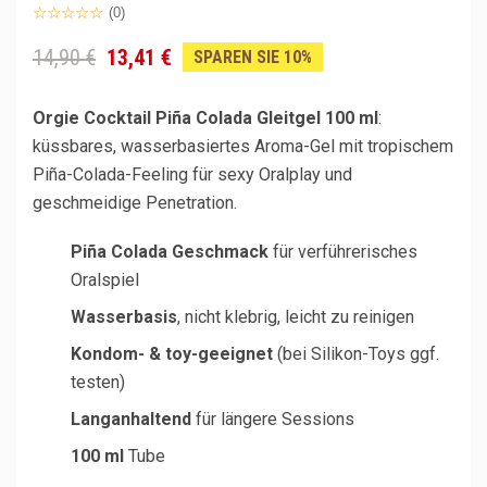
(0)
14,90 €
13,41 €
SPAREN SIE 10%
Orgie Cocktail Piña Colada Gleitgel 100 ml
:
küssbares, wasserbasiertes Aroma-Gel mit tropischem
Piña-Colada-Feeling für sexy Oralplay und
geschmeidige Penetration.
Piña Colada Geschmack
für verführerisches
Oralspiel
Wasserbasis
, nicht klebrig, leicht zu reinigen
Kondom- & toy-geeignet
(bei Silikon-Toys ggf.
testen)
Langanhaltend
für längere Sessions
100 ml
Tube