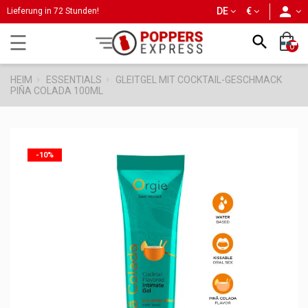
person
DE
€
Lieferung in 72 Stunden!
Umschalten
☰

0
der
Navigation
HEIM
ESSENTIALS
GLEITGEL MIT COCKTAIL-GESCHMACK
PIÑA COLADA 100ML
-10%