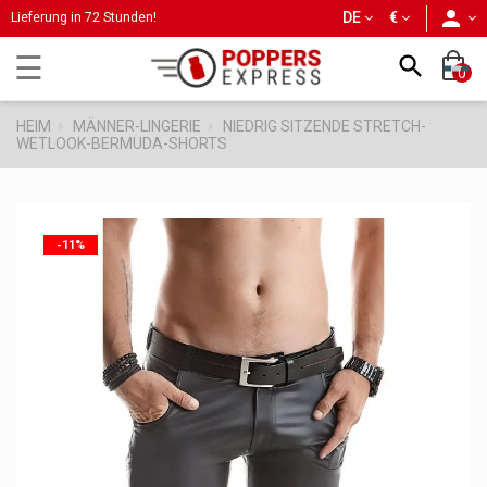
person
DE
€
Lieferung in 72 Stunden!
Umschalten
☰

0
der
Navigation
HEIM
MÄNNER-LINGERIE
NIEDRIG SITZENDE STRETCH-
WETLOOK-BERMUDA-SHORTS
-11%