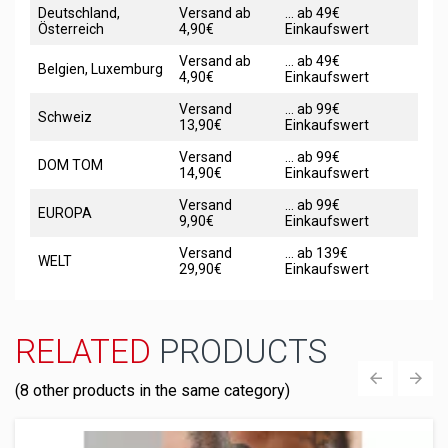
Deutschland,
Versand ab
... ab 49€
Österreich
4,90€
Einkaufswert
Versand ab
... ab 49€
Belgien, Luxemburg
4,90€
Einkaufswert
Versand
... ab 99€
Schweiz
13,90€
Einkaufswert
Versand
... ab 99€
DOM TOM
14,90€
Einkaufswert
Versand
... ab 99€
EUROPA
9,90€
Einkaufswert
Versand
... ab 139€
WELT
29,90€
Einkaufswert
RELATED
PRODUCTS
(8 other products in the same category)
‹
›