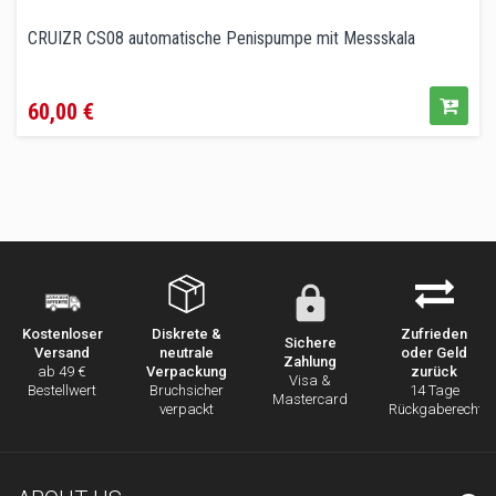
CRUIZR CS08 automatische Penispumpe mit Messskala
Preis
60,00 €
Diskrete &
Zufrieden
Kostenloser
Sichere
neutrale
oder Geld
Versand
Zahlung
Verpackung
zurück
ab 49 €
Visa &
Bruchsicher
14 Tage
Bestellwert
Mastercard
verpackt
Rückgaberecht