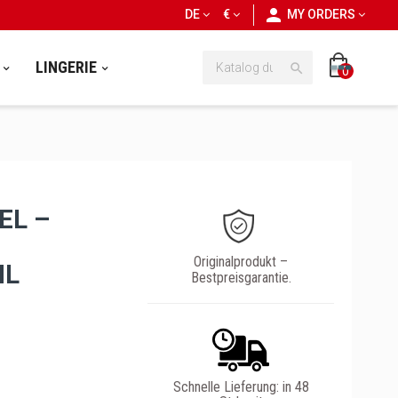
personn
DE
€
MY ORDERS
LINGERIE

0
EL –
Originalprodukt –
ML
Bestpreisgarantie.
Schnelle Lieferung: in 48