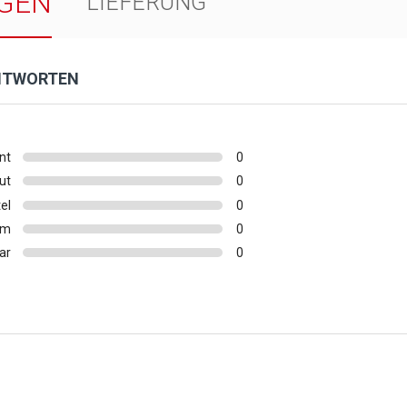
GEN
LIEFERUNG
NTWORTEN
nt
0
ut
0
el
0
rm
0
ar
0