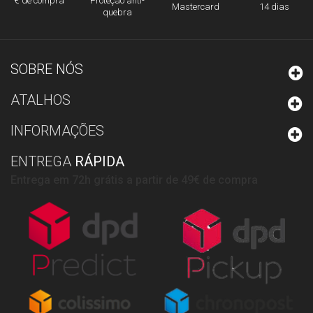
Proteção anti-
€ de compra
Mastercard
14 dias
quebra
SOBRE NÓS
ATALHOS
INFORMAÇÕES
ENTREGA
RÁPIDA
Entrega em 72h grátis a partir de 49€ de compra