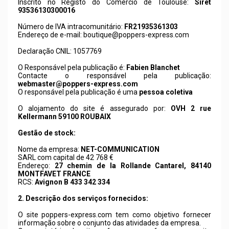
Inscrito no Registo do Comércio de Toulouse:
Siret
93536130300016
Número de IVA intracomunitário:
FR21935361303
Endereço de e-mail:
boutique@poppers-express.com
Declaração CNIL: 1057769
O Responsável pela publicação é:
Fabien Blanchet
Contacte o responsável pela publicação:
webmaster@poppers-express.com
O responsável pela publicação é uma
pessoa coletiva
O alojamento do site é assegurado por:
OVH 2 rue
Kellermann 59100 ROUBAIX
Gestão de stock:
Nome da empresa:
NET-COMMUNICATION
SARL com capital de 42 768 €
Endereço:
27 chemin de la Rollande Cantarel, 84140
MONTFAVET FRANCE
RCS:
Avignon B 433 342 334
2. Descrição dos serviços fornecidos:
O site
poppers-express.com
tem como objetivo fornecer
informação sobre o conjunto das atividades da empresa.