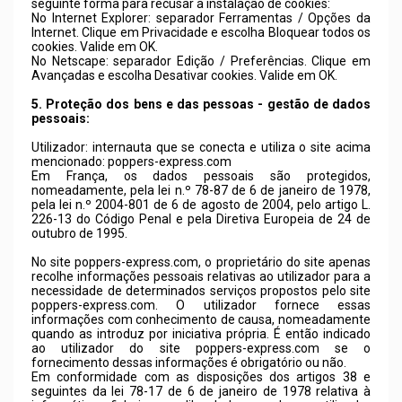
seguinte forma para recusar a instalação de cookies:
No Internet Explorer: separador Ferramentas / Opções da
Internet. Clique em Privacidade e escolha Bloquear todos os
cookies. Valide em OK.
No Netscape: separador Edição / Preferências. Clique em
Avançadas e escolha Desativar cookies. Valide em OK.
5. Proteção dos bens e das pessoas - gestão de dados
pessoais:
Utilizador: internauta que se conecta e utiliza o site acima
mencionado:
poppers-express.com
Em França, os dados pessoais são protegidos,
nomeadamente, pela lei n.º 78-87 de 6 de janeiro de 1978,
pela lei n.º 2004-801 de 6 de agosto de 2004, pelo artigo L.
226-13 do Código Penal e pela Diretiva Europeia de 24 de
outubro de 1995.
No site
poppers-express.com
, o proprietário do site apenas
recolhe informações pessoais relativas ao utilizador para a
necessidade de determinados serviços propostos pelo site
poppers-express.com
. O utilizador fornece essas
informações com conhecimento de causa, nomeadamente
quando as introduz por iniciativa própria. É então indicado
ao utilizador do site
poppers-express.com
se o
fornecimento dessas informações é obrigatório ou não.
Em conformidade com as disposições dos artigos 38 e
seguintes da lei 78-17 de 6 de janeiro de 1978 relativa à