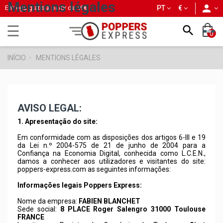
Mentions légales
person
Entrega grátis a partir de
49€
PT
€
Basculer
☰

0
la
navigation
INÍCIO
MENTIONS LÉGALES
AVISO LEGAL:
1. Apresentação do site:
Em conformidade com as disposições dos artigos 6-III e 19
da Lei n.º 2004-575 de 21 de junho de 2004 para a
Confiança na Economia Digital, conhecida como L.C.E.N.,
damos a conhecer aos utilizadores e visitantes do site:
poppers-express.com
as seguintes informações:
Informações legais Poppers Express:
Nome da empresa:
FABIEN BLANCHET
Sede social:
8 PLACE Roger Salengro 31000 Toulouse
FRANCE