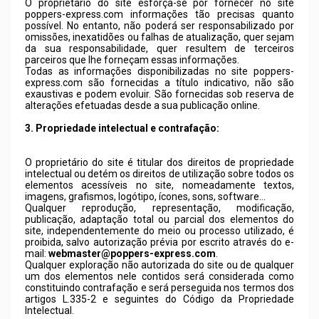
O proprietário do site esforça-se por fornecer no site
poppers-express.com
informações tão precisas quanto
possível. No entanto, não poderá ser responsabilizado por
omissões, inexatidões ou falhas de atualização, quer sejam
da sua responsabilidade, quer resultem de terceiros
parceiros que lhe forneçam essas informações.
Todas as informações disponibilizadas no site
poppers-
express.com
são fornecidas a título indicativo, não são
exaustivas e podem evoluir. São fornecidas sob reserva de
alterações efetuadas desde a sua publicação online.
3. Propriedade intelectual e contrafação:
O proprietário do site é titular dos direitos de propriedade
intelectual ou detém os direitos de utilização sobre todos os
elementos acessíveis no site, nomeadamente textos,
imagens, grafismos, logótipo, ícones, sons, software…
Qualquer reprodução, representação, modificação,
publicação, adaptação total ou parcial dos elementos do
site, independentemente do meio ou processo utilizado, é
proibida, salvo autorização prévia por escrito através do e-
mail:
webmaster@poppers-express.com
.
Qualquer exploração não autorizada do site ou de qualquer
um dos elementos nele contidos será considerada como
constituindo contrafação e será perseguida nos termos dos
artigos L.335-2 e seguintes do Código da Propriedade
Intelectual.