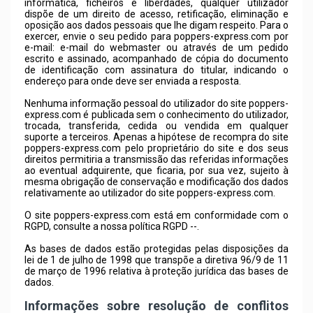
informática, ficheiros e liberdades, qualquer utilizador
dispõe de um direito de acesso, retificação, eliminação e
oposição aos dados pessoais que lhe digam respeito. Para o
exercer, envie o seu pedido para
poppers-express.com
por
e-mail: e-mail do webmaster ou através de um pedido
escrito e assinado, acompanhado de cópia do documento
de identificação com assinatura do titular, indicando o
endereço para onde deve ser enviada a resposta.
Nenhuma informação pessoal do utilizador do site
poppers-
express.com
é publicada sem o conhecimento do utilizador,
trocada, transferida, cedida ou vendida em qualquer
suporte a terceiros. Apenas a hipótese de recompra do site
poppers-express.com
pelo proprietário do site e dos seus
direitos permitiria a transmissão das referidas informações
ao eventual adquirente, que ficaria, por sua vez, sujeito à
mesma obrigação de conservação e modificação dos dados
relativamente ao utilizador do site
poppers-express.com
.
O site poppers-express.com está em conformidade com o
RGPD, consulte a nossa política RGPD --.
As bases de dados estão protegidas pelas disposições da
lei de 1 de julho de 1998 que transpõe a diretiva 96/9 de 11
de março de 1996 relativa à proteção jurídica das bases de
dados.
Informações sobre resolução de conflitos