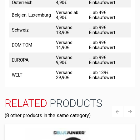
Österreich
4,90€
Einkaufswert
Versand ab
... ab 49€
Belgien, Luxemburg
4,90€
Einkaufswert
Versand
... ab 99€
Schweiz
13,90€
Einkaufswert
Versand
... ab 99€
DOM TOM
14,90€
Einkaufswert
Versand
... ab 99€
EUROPA
9,90€
Einkaufswert
Versand
... ab 139€
WELT
29,90€
Einkaufswert
RELATED
PRODUCTS
(8 other products in the same category)
‹
›