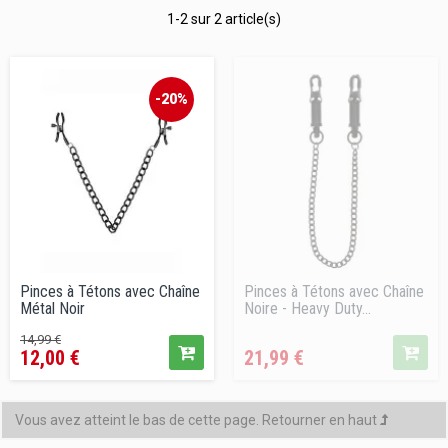
1-2 sur 2 article(s)
-20%
Pinces à Tétons avec Chaîne
Pinces à Tétons avec Chaîne
Métal Noir
Noire - Heavy Duty...
Prix
Prix
Prix
14,99 €
12,00 €
21,99 €
de
vente
conseillé
Vous avez atteint le bas de cette page.
Retourner en haut