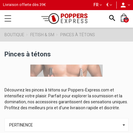
person
Livraison offerte dès
39€
FR
€
Basculer
☰

0
la
navigation
BOUTIQUE
FETISH & SM
PINCES À TÉTONS
Pinces à tétons
Découvrez les pinces à tétons sur Poppers-Express.com et
intensifiez votre plaisir. Parfait pour explorer la soumission et la
domination, nos accessoires garantissent des sensations uniques.
Profitez des meilleurs prix et d'une livraison rapide et discrète.

PERTINENCE