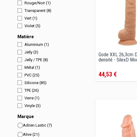
Rouge/Noir
(1)
Transparent
(8)
Vert
(1)
Violet
(5)
Matière
Aluminium
(1)
Jelly
(3)
Gode XXL 26,3cm D
densité - SilexD Mo
Jelly / TPE
(8)
Prix
Métal
(1)
44,53 €
PVC
(25)
Silicone
(85)
TPE
(26)
Verre
(1)
Vinyle
(3)
Marque
Adrien Lastic
(7)
Alive
(21)