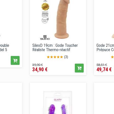
ouble
SilexD 19cm : Gode Toucher
Gode 21cm 
del 5
Réaliste Thermo-réactif
Prépuce Cou
(3)
Prix
Prix
Prix
Pri
39,90 €
58,51 €
34,90 €
49,74 €
de
de
vente
vente
conseillé
conseil