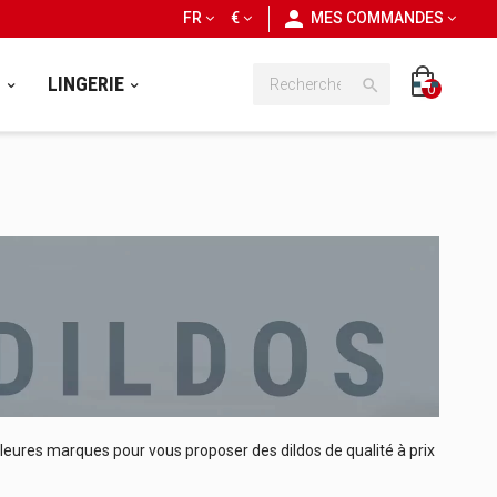
personn
FR
€
MES COMMANDES
S
LINGERIE

0
illeures marques pour vous proposer des dildos de qualité à prix