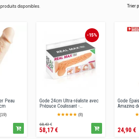
Trier 
produits disponibles.
-15%
er Peau
Gode 24cm Ultra-réaliste avec
Gode Épais
4cm
Prépuce Coulissant -...
Amazing d
(19)
(8)
Prix
Prix
Prix
68,43 €
58,17 €
24,90 €
de
vente