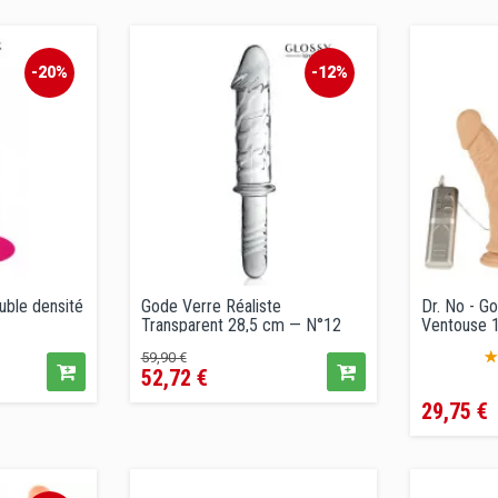
conseillé
-20%
-12%
uble densité
Gode Verre Réaliste
Dr. No - G
Transparent 28,5 cm — N°12
Ventouse 
Prix
Prix
59,90 €
52,72 €
de
Prix
vente
29,75 €
conseillé