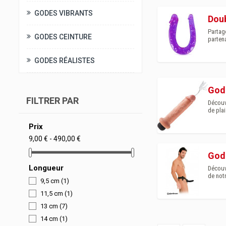
GODES VIBRANTS
Dou
Partage
GODES CEINTURE
partena
GODES RÉALISTES
Gode
FILTRER PAR
Découv
de pla
Prix
9,00 € - 490,00 €
God
Longueur
Découvr
de notr
9,5 cm
(1)
11,5 cm
(1)
13 cm
(7)
14 cm
(1)