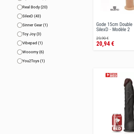
Real Body
(20)
SilexD
(43)
Gode 15cm Double D
Sinner Gear
(1)
SilexD - Modèle 2
Toy Joy
(3)
Prix
Prix
29,90 €
20,94 €
Vibepad
(1)
de
vente
Wooomy
(6)
conseillé
You2Toys
(1)