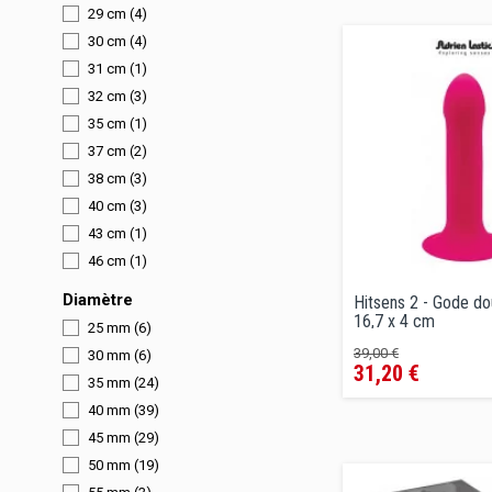
29 cm
(4)
30 cm
(4)
31 cm
(1)
32 cm
(3)
35 cm
(1)
37 cm
(2)
38 cm
(3)
40 cm
(3)
43 cm
(1)
46 cm
(1)
Diamètre
Hitsens 2 - Gode do
16,7 x 4 cm
25 mm
(6)
Prix
Prix
39,00 €
30 mm
(6)
31,20 €
de
35 mm
(24)
vente
40 mm
(39)
conseillé
45 mm
(29)
50 mm
(19)