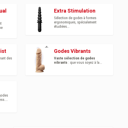
ual
Extra Stimulation
Sélection de godes à formes
ergonomiques, spécialement
st
étudiées...
ne
ist
Godes Vibrants
nant des
Vaste sélection de godes
vibrants
: que vous soyez à la...
 godes
ss....