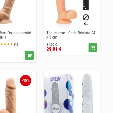
3cm Double densité -
The Intense - Gode Réaliste 24
el 1
x 5 cm
Prix
Prix
(1)
31,90 €
29,91 €
de
x
vente
conseillé
lé
-15%