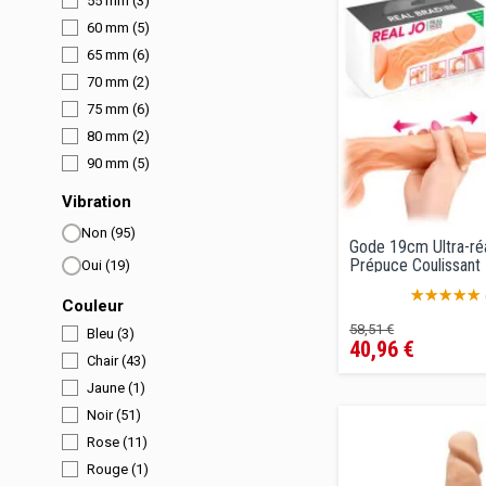
55 mm
(3)
60 mm
(5)
65 mm
(6)
70 mm
(2)
75 mm
(6)
80 mm
(2)
90 mm
(5)
Vibration
Non
(95)
Gode 19cm Ultra-réa
Prépuce Coulissant -
Oui
(19)
Couleur
Prix
Prix
58,51 €
Bleu
(3)
40,96 €
de
Chair
(43)
vente
Jaune
(1)
conseillé
Noir
(51)
Rose
(11)
Rouge
(1)