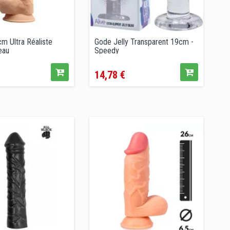
m Ultra Réaliste
Gode Jelly Transparent 19cm -
eau
Speedy
x
Prix
14,78 €
lé