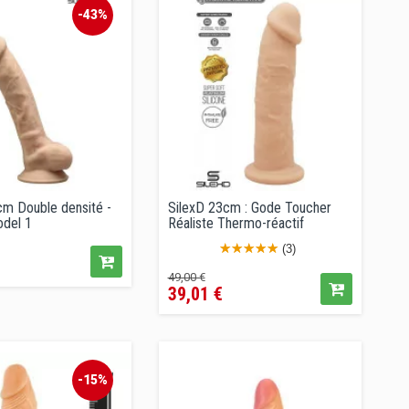
-43%
m Double densité -
SilexD 23cm : Gode Toucher
odel 1
Réaliste Thermo-réactif
x
(3)
Prix
Prix
49,00 €
39,01 €
de
lé
vente
conseillé
-15%