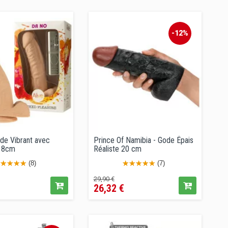
-12%
ode Vibrant avec
Prince Of Namibia - Gode Épais
18cm
Réaliste 20 cm
(8)
(7)
Prix
Prix
29,90 €
26,32 €
de
vente
conseillé