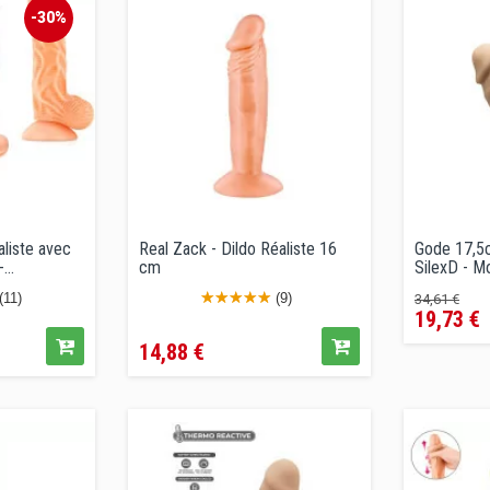
-30%
liste avec
Real Zack - Dildo Réaliste 16
Gode 17,5c
...
cm
SilexD - M
Prix
Pri
(11)
(9)
34,61 €
19,73 €
de
Prix
vente
14,88 €
conseil