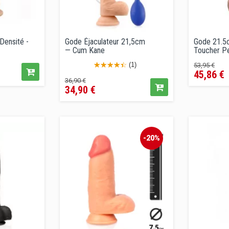
ensité -
Gode Éjaculateur 21,5cm
Gode 21.5c
— Cum Kane
Toucher P
Prix
Pri
(1)
53,95 €
45,86 €
de
Prix
Prix
36,90 €
vente
34,90 €
de
conseil
vente
conseillé
-20%