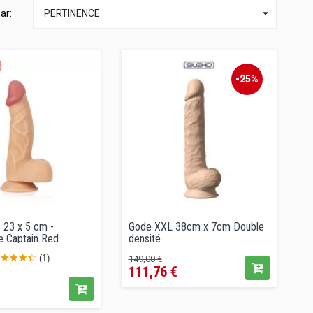

par:
PERTINENCE
-25%
 23 x 5 cm -
Gode XXL 38cm x 7cm Double
e Captain Red
densité
Prix
Prix
(1)
149,00 €
111,76 €
de
vente
conseillé