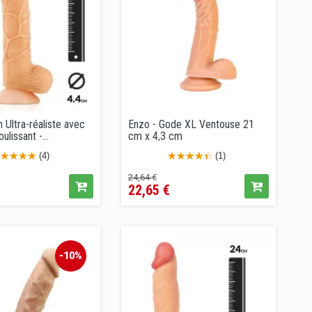
Ultra-réaliste avec
Enzo - Gode XL Ventouse 21
lissant -...
cm x 4,3 cm
(4)
(1)
x
Prix
Prix
24,64 €
22,65 €
de
vente
lé
conseillé
-10%