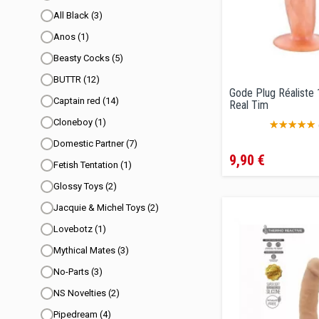
All Black
(3)
Anos
(1)
Beasty Cocks
(5)
BUTTR
(12)
Gode Plug Réaliste 
Captain red
(14)
Real Tim
Cloneboy
(1)
Prix
Domestic Partner
(7)
9,90 €
Fetish Tentation
(1)
Glossy Toys
(2)
Jacquie & Michel Toys
(2)
Lovebotz
(1)
Mythical Mates
(3)
No-Parts
(3)
NS Novelties
(2)
Pipedream
(4)