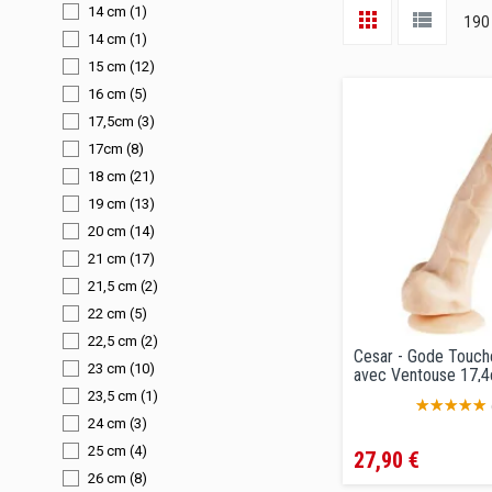
14 cm
(1)
190 
14 cm
(1)
15 cm
(12)
16 cm
(5)
17,5cm
(3)
17cm
(8)
18 cm
(21)
19 cm
(13)
20 cm
(14)
21 cm
(17)
21,5 cm
(2)
22 cm
(5)
22,5 cm
(2)
Cesar - Gode Touch
23 cm
(10)
avec Ventouse 17,
23,5 cm
(1)
24 cm
(3)
Prix
25 cm
(4)
27,90 €
26 cm
(8)