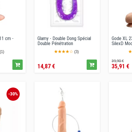
11 cm -
Glamy - Double Dong Spécial
Gode XL 2
Double Pénétration
SilexD Mod
(1)
(3)
Prix
Prix
Pri
39,90 €
14,87 €
35,91 €
de
vente
conseil
-30%