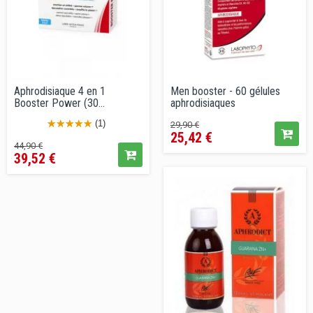
Aphrodisiaque 4 en 1
Men booster - 60 gélules
Booster Power (30
aphrodisiaques
comprimés)
Prix
Prix
(1)
29,90 €
25,42 €
de
Prix
Prix
44,90 €
vente
39,52 €
de
conseillé
vente
conseillé