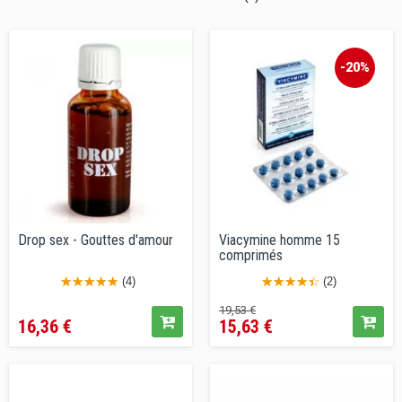
-20%
Drop sex - Gouttes d'amour
Viacymine homme 15
comprimés
(4)
(2)
Prix
Prix
Prix
19,53 €
16,36 €
15,63 €
de
vente
conseillé