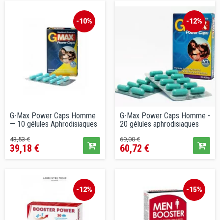
conseillé
-10%
-12%
G-Max Power Caps Homme
G-Max Power Caps Homme -
— 10 gélules Aphrodisiaques
20 gélules aphrodisiaques
Prix
Prix
Prix
Prix
43,53 €
69,00 €
39,18 €
60,72 €
de
de
vente
vente
conseillé
conseillé
-12%
-15%