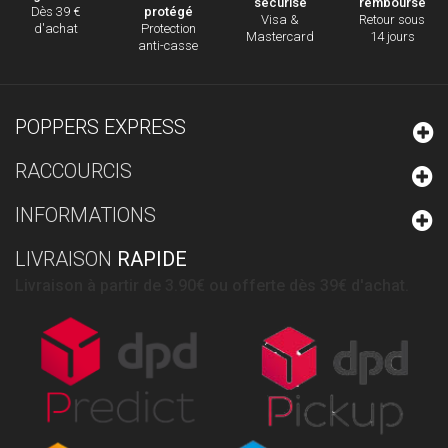
sécurisé
remboursé
protégé
Dès 39 €
Visa &
Retour sous
Protection
d'achat
Mastercard
14 jours
anti-casse
POPPERS EXPRESS
RACCOURCIS
INFORMATIONS
LIVRAISON
RAPIDE
Livraison à partir de 3.90€ ou offerte dès 39€ d'achat.