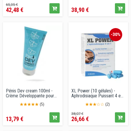
Prix
Prix
Prix
65,35 €
42,48 €
38,90 €
de
vente
conseillé
-30%
Pénis Dev cream 100ml -
XL Power (10 gélules) -
Crème Développante pour
Aphrodisiaque Puissant 4 en
le...
1
(5)
(2)
Prix
Prix
Prix
38,07 €
13,79 €
26,66 €
de
vente