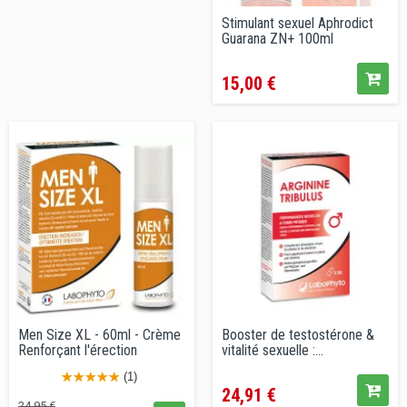
Stimulant sexuel Aphrodict
Guarana ZN+ 100ml
Prix
15,00 €
Men Size XL - 60ml - Crème
Booster de testostérone &
Renforçant l'érection
vitalité sexuelle :...
Prix
(1)
24,91 €
Prix
Prix
24,95 €