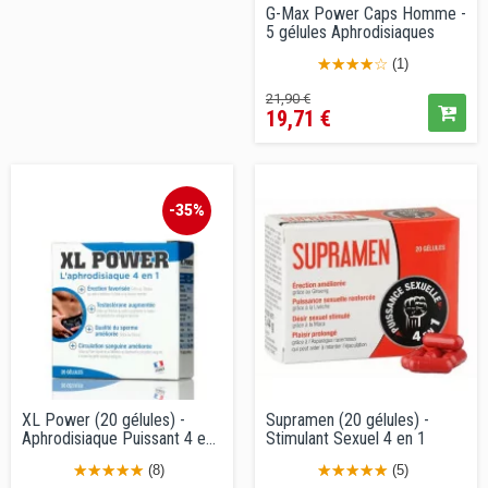
G-Max Power Caps Homme -
5 gélules Aphrodisiaques
(1)
Prix
Prix
21,90 €
19,71 €
de
vente
conseillé
-35%
XL Power (20 gélules) -
Supramen (20 gélules) -
Aphrodisiaque Puissant 4 en
Stimulant Sexuel 4 en 1
1
(8)
(5)