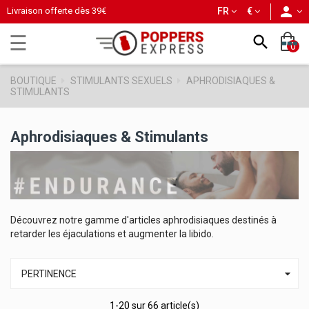
person
Livraison offerte dès
39€
FR
€
Basculer
☰

0
la
navigation
BOUTIQUE
STIMULANTS SEXUELS
APHRODISIAQUES &
STIMULANTS
Aphrodisiaques & Stimulants
Découvrez notre gamme d'articles aphrodisiaques destinés à
retarder les éjaculations et augmenter la libido.

PERTINENCE
1-20 sur 66 article(s)