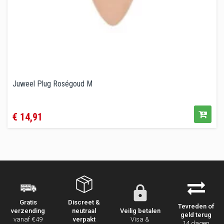
Juweel Plug Roségoud M
Prijs
€ 14,91
Discreet &
Gratis
Tevreden of
neutraal
Veilig betalen
verzending
geld terug
verpakt
Visa &
vanaf €49
14 dagen