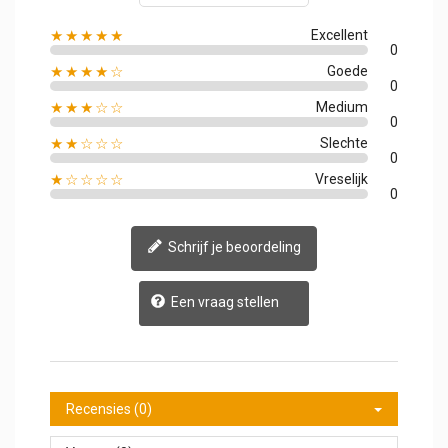
★★★★★
Excellent
0
★★★★☆
Goede
0
★★★☆☆
Medium
0
★★☆☆☆
Slechte
0
★☆☆☆☆
Vreselijk
0
Schrijf je beoordeling
Een vraag stellen
Recensies (0)