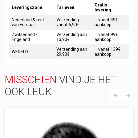
Gratis
Leveringszone
Tarieven
levering...
Nederland & rest
Verzending
... vanaf 49€
van Europa
vanaf 5,90€
aankoop
Zwitserland /
Verzending aan
... vanaf 99€
Engeland
13,90€
aankoop
Verzending aan
... vanaf 139€
WERELD
29,90€
aankoop
MISSCHIEN
VIND JE HET
OOK LEUK
‹
›