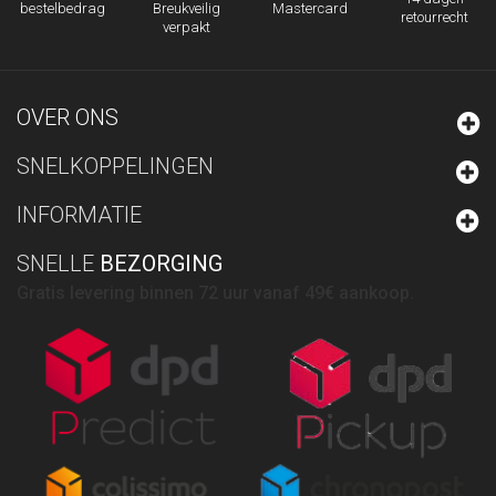
Breukveilig
Mastercard
bestelbedrag
retourrecht
verpakt
OVER ONS
SNELKOPPELINGEN
INFORMATIE
SNELLE
BEZORGING
Gratis levering binnen 72 uur vanaf 49€ aankoop.