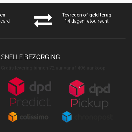
len
Tevreden of geld terug
rcard
14 dagen retourrecht
SNELLE
BEZORGING
Gratis levering binnen 72 uur vanaf 49€ aankoop.