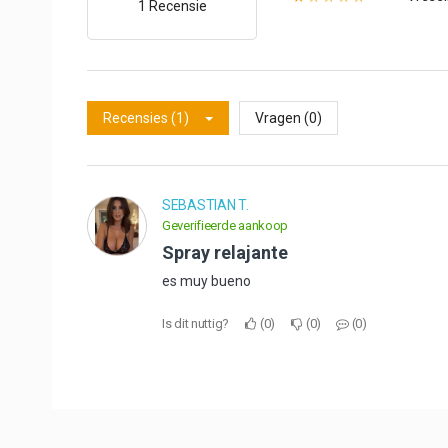
1 Recensie
Recensies (1)
Vragen (0)
SEBASTIAN T.
Geverifieerde aankoop
spray relajante
es muy bueno
Is dit nuttig?
0
0
0