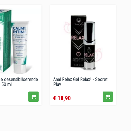
‹
›
e desensibiliserende
Anal Relax Gel Relax! - Secret
A
l 50 ml
Play
l
Prijs
P
€ 18,90
€