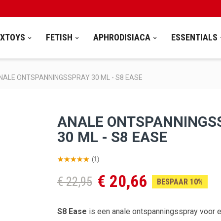
EXTOYS
FETISH
APHRODISIACA
ESSENTIALS
NALE ONTSPANNINGSSPRAY 30 ML - S8 EASE
ANALE ONTSPANNINGS
30 ML - S8 EASE
(1)
€ 20,66
€ 22,95
BESPAAR 10%
S8 Ease
is een anale ontspanningsspray voor ex