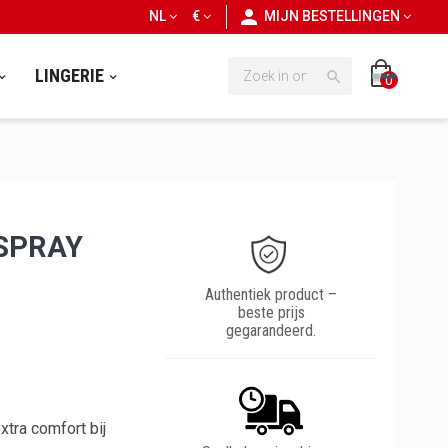
personn
NL
€
MIJN BESTELLINGEN
LINGERIE

0
SPRAY
Authentiek product –
beste prijs
gegarandeerd.
tra comfort bij