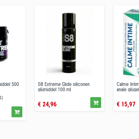
middel 500
S8 Extreme Glide siliconen
Calme Intim
glijmiddel 100 ml
anale glijge
Prijs
Prijs
1)
€ 24,96
€ 15,97