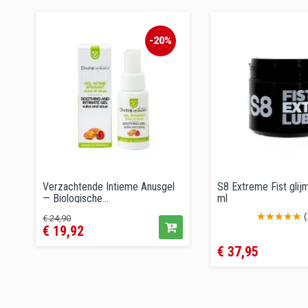
-20%
Verzachtende Intieme Anusgel
S8 Extreme Fist glij
— Biologische...
ml
Prijs
(
€ 24,90
€ 19,92
Prijs
€ 37,95