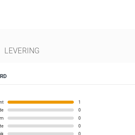
LEVERING
ORD
nt
1
de
0
um
0
te
0
ijk
0