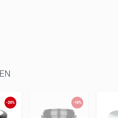
EN
-20%
-10%