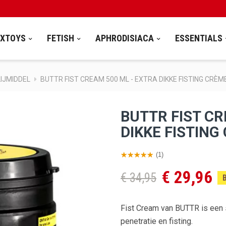
EXTOYS
FETISH
APHRODISIACA
ESSENTIALS
LIJMIDDEL
BUTTR FIST CREAM 500 ML - EXTRA DIKKE FISTING CRÈM
BUTTR FIST CR
DIKKE FISTING
(1)
€ 29,96
€ 34,95
Fist Cream van BUTTR is een s
penetratie en fisting.