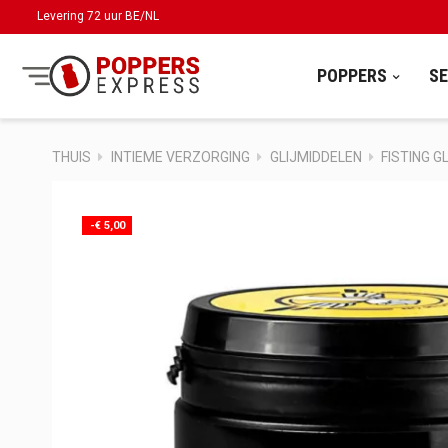
Levering 72 uur BE/NL
POPPERS
S
THUIS
INTIEME VERZORGING
GLIJMIDDELEN
FISTING G
-€ 5,00