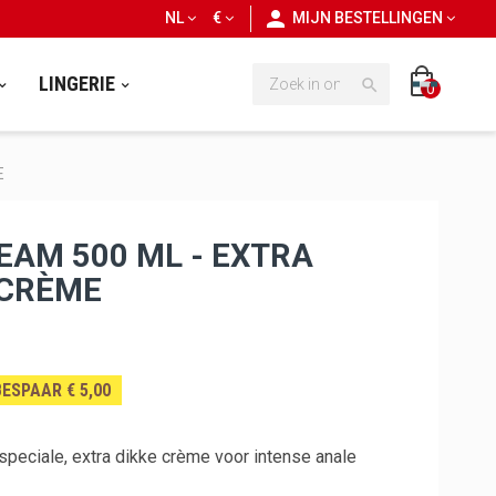
personn
NL
€
MIJN BESTELLINGEN
LINGERIE

0
E
EAM 500 ML - EXTRA
 CRÈME
BESPAAR € 5,00
peciale, extra dikke crème voor intense anale