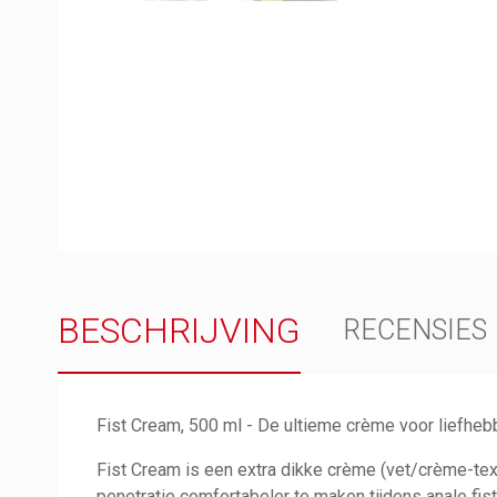
BESCHRIJVING
RECENSIES
Fist Cream, 500 ml - De ultieme crème voor liefhebb
Fist Cream is een extra dikke crème (vet/crème-tex
penetratie comfortabeler te maken tijdens anale fist