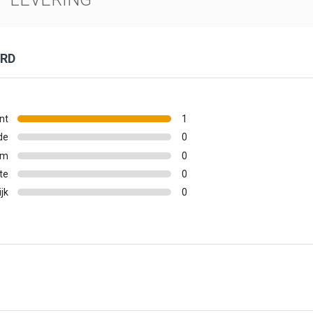
ORD
nt
1
de
0
um
0
te
0
ijk
0