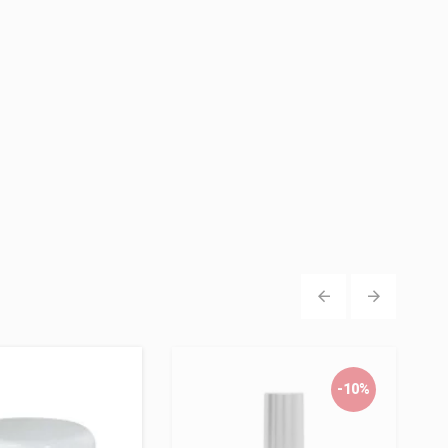
‹
›
-10%