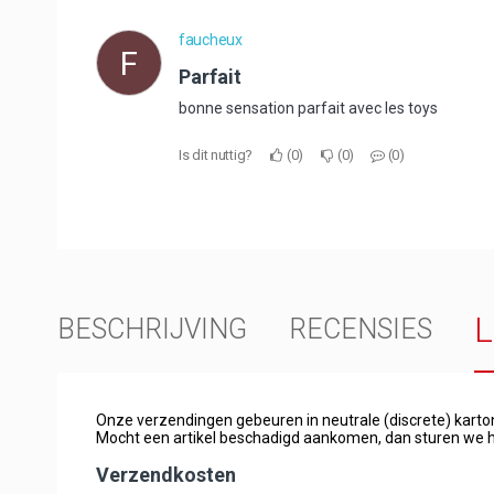
faucheux
F
parfait
bonne sensation parfait avec les toys
Is dit nuttig?
0
0
0
BESCHRIJVING
RECENSIES
Onze verzendingen gebeuren in neutrale (discrete) kart
Mocht een artikel beschadigd aankomen, dan sturen we h
Verzendkosten