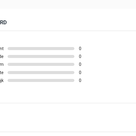
ORD
nt
0
de
0
um
0
te
0
ijk
0