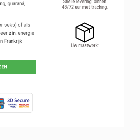
Snelle levering: binnen
eng, guaraná,
48/72 uur met tracking.
r seks) of als
meer
zin
, energie
n Frankrijk
Uw maatwerk:
GEN