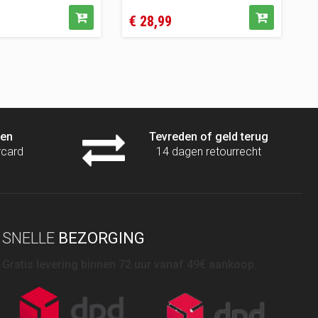
s
Prijs
€ 28,99
P
€
len
Tevreden of geld terug
rcard
14 dagen retourrecht
SNELLE
BEZORGING
Gratis levering binnen 72 uur vanaf 49€ aankoop.