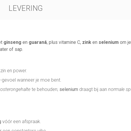
LEVERING
et
ginseng
en
guaraná
, plus vitamine C,
zink
en
selenium
om j
ater of sap.
zin en power.
”-gevoel wanneer je moe bent.
tosterongehalte
te behouden;
selenium
draagt bij aan
normale sp
g
vóór een afspraak.
 een constantere vibe.