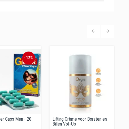
‹
›
-12%
er Caps Men - 20
Lifting Crème voor Borsten en
M
Billen Vol+Up