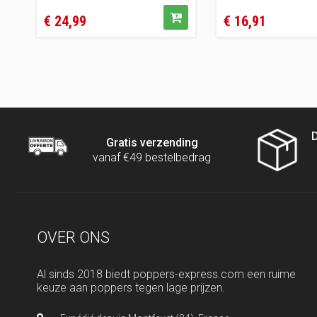
Prijs
Prijs
€ 24,99
€ 16,91
D
Gratis verzending
vanaf €49 bestelbedrag
OVER ONS
Al sinds 2018 biedt poppers-express.com een ruime
keuze aan poppers tegen lage prijzen.