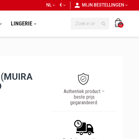
personn
NL
€
MIJN BESTELLINGEN
LINGERIE

0
 (MUIRA
O
Authentiek product –
beste prijs
gegarandeerd.