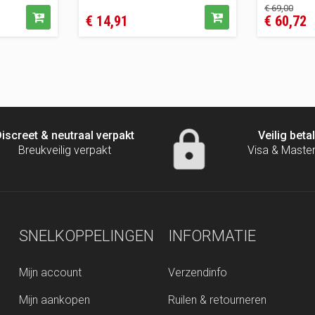
Prijs
Prij
€ 69,00
€ 14,91
€ 60,72
iscreet & neutraal verpakt
Veilig beta
Breukveilig verpakt
Visa & Maste
SNELKOPPELINGEN
INFORMATIE
Mijn account
Verzendinfo
Mijn aankopen
Ruilen & retourneren