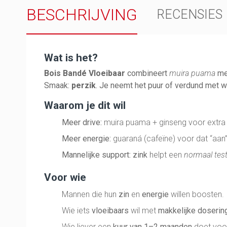
BESCHRIJVING
RECENSIES
Wat is het?
Bois Bandé Vloeibaar
combineert
muira puama
m
Smaak:
perzik
. Je neemt het puur of verdund met w
Waarom je dit wil
Meer drive:
muira puama + ginseng voor extra 
Meer energie:
guaraná (cafeïne) voor dat “aan
Mannelijke support:
zink
helpt een
normaal tes
Voor wie
Mannen die hun
zin
en
energie
willen boosten.
Wie iets
vloeibaars
wil met
makkelijke doserin
Wie liever een
kuur van 1–2 maanden
doet voor