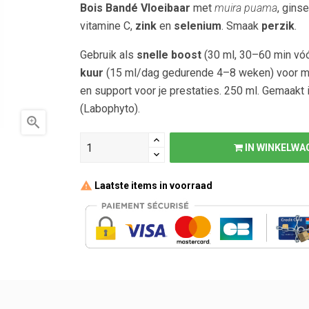
Bois Bandé Vloeibaar
met
muira puama
, gins
vitamine C,
zink
en
selenium
. Smaak
perzik
.
Gebruik als
snelle boost
(30 ml, 30–60 min vóó
kuur
(15 ml/dag gedurende 4–8 weken) voor 
en support voor je prestaties. 250 ml. Gemaakt i
(Labophyto).

IN WINKELWA
Laatste items in voorraad