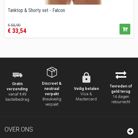
Tanktop & Shorty set - Falcon
Prijs
€ 55,90
€ 33,54
Discreet &
Gratis
Tevreden of
neutraal
Veilig betalen
verzending
geld terug
verpakt
Visa &
vanaf €49
14 dagen
Breukveilig
Mastercard
bestelbedrag
retourrecht
verpakt
OVER ONS