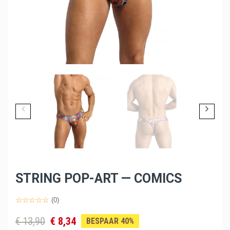
STRING POP-ART — COMICS
(0)
€ 13,90
€ 8,34
BESPAAR 40%