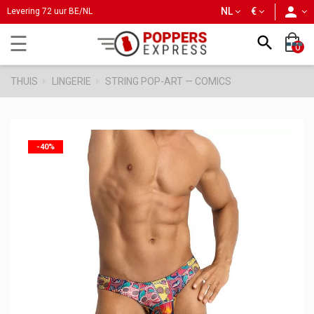
person
NL
€
Levering 72 uur BE/NL
Toggle
☰

0
navigation
THUIS
LINGERIE
STRING POP-ART — COMICS
-40%