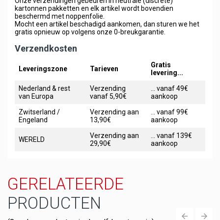
Onze verzendingen gebeuren in neutrale (discrete)
kartonnen pakketten en elk artikel wordt bovendien
beschermd met noppenfolie.
Mocht een artikel beschadigd aankomen, dan sturen we het
gratis opnieuw op volgens onze 0-breukgarantie.
Verzendkosten
Gratis
Leveringszone
Tarieven
levering...
Nederland & rest
Verzending
... vanaf 49€
van Europa
vanaf 5,90€
aankoop
Zwitserland /
Verzending aan
... vanaf 99€
Engeland
13,90€
aankoop
Verzending aan
... vanaf 139€
WERELD
29,90€
aankoop
GERELATEERDE
PRODUCTEN