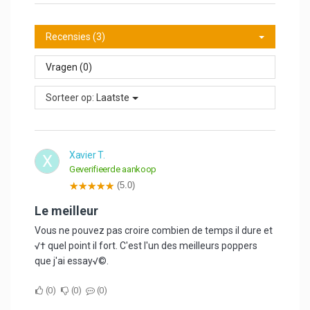
Recensies (3)
Vragen (0)
Sorteer op:
Laatste
Xavier T.
X
Geverifieerde aankoop
(5.0)
Le meilleur
Vous ne pouvez pas croire combien de temps il dure et
√† quel point il fort. C'est l'un des meilleurs poppers
que j'ai essay√©.
0
0
0