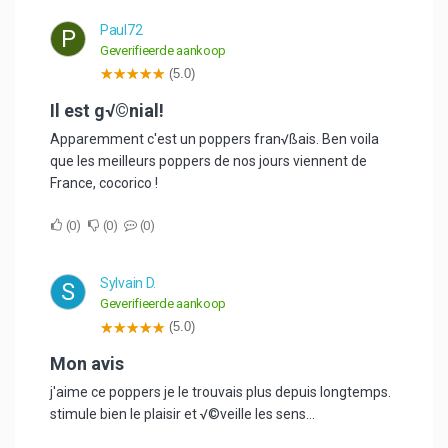
Paul72
P
Geverifieerde aankoop
(5.0)
Il est g√©nial!
Apparemment c'est un poppers fran√ßais. Ben voila
que les meilleurs poppers de nos jours viennent de
France, cocorico !
0
0
0
Sylvain D.
S
Geverifieerde aankoop
(5.0)
mon avis
j'aime ce poppers je le trouvais plus depuis longtemps.
stimule bien le plaisir et √©veille les sens...