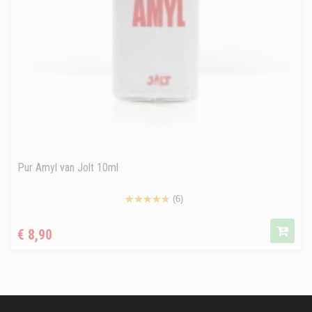
Pur Amyl van Jolt 10ml
(6)
Prijs
€ 8,90