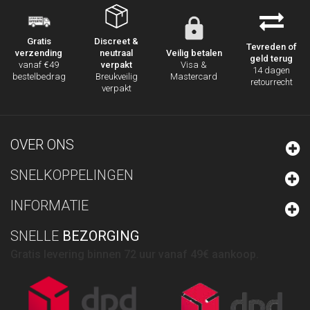
Discreet &
Gratis
Tevreden of
neutraal
Veilig betalen
verzending
geld terug
verpakt
Visa &
vanaf €49
14 dagen
Breukveilig
Mastercard
bestelbedrag
retourrecht
verpakt
OVER ONS
SNELKOPPELINGEN
INFORMATIE
SNELLE
BEZORGING
Gratis levering binnen 72 uur vanaf 49€ aankoop.