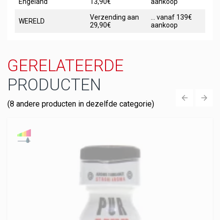
Engeland
13,90€
aankoop
Verzending aan
... vanaf 139€
WERELD
29,90€
aankoop
GERELATEERDE
PRODUCTEN
(8 andere producten in dezelfde categorie)
‹
›