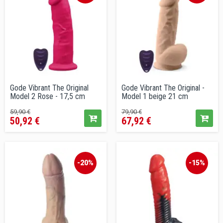
Gode Vibrant The Original
Gode Vibrant The Original -
Model 2 Rose - 17,5 cm
Model 1 beige 21 cm
Prix
Prix
Prix
Prix
59,90 €
79,90 €
50,92 €
67,92 €
de
de
vente
vente
conseillé
conseillé
-20%
-15%