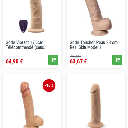
Gode Vibrant 17,5cm
Gode Toucher Peau 23 cm
Télécommandé (sans
Real Skin Model 1
testicules)
Prix
Prix
Prix
74,90 €
64,90 €
63,67 €
de
vente
conseillé
-15%