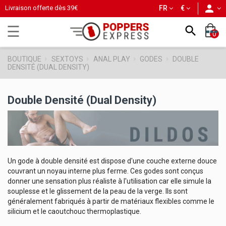
person
Livraison offerte dès
39€
FR
€
Basculer
☰

0
la
navigation
BOUTIQUE
SEXTOYS
ANAL PLAY
GODES
DOUBLE
DENSITÉ (DUAL DENSITY)
Double Densité (Dual Density)
Un gode à double densité est dispose d'une couche externe douce
couvrant un noyau interne plus ferme. Ces godes sont conçus
donner une sensation plus réaliste à l'utilisation car elle simule la
souplesse et le glissement de la peau de la verge. Ils sont
généralement fabriqués à partir de matériaux flexibles comme le
silicium et le caoutchouc thermoplastique.