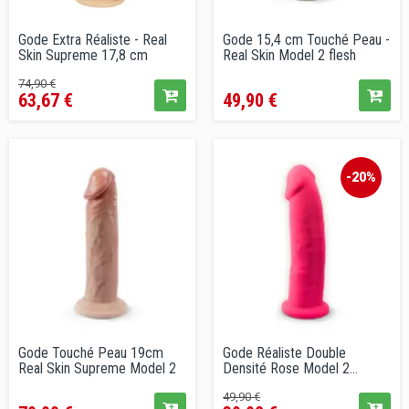
Gode Extra Réaliste - Real
Gode 15,4 cm Touché Peau -
Skin Supreme 17,8 cm
Real Skin Model 2 flesh
Prix
Prix
Prix
74,90 €
63,67 €
49,90 €
de
vente
conseillé
-20%
Gode Touché Peau 19cm
Gode Réaliste Double
Real Skin Supreme Model 2
Densité Rose Model 2
Ventouse...
Prix
Prix
Prix
49,90 €