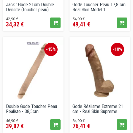
Jack : Gode 21cm Double
Gode Toucher Peau 17,8 cm
Densité (toucher peau)
Real Skin Model 1
Prix
Prix
Prix
Prix
42,90 €
54,90 €
34,32 €
49,41 €
de
de
vente
vente
conseillé
conseillé
-15%
-10%
Double Gode Toucher Peau
Gode Réalisme Extreme 21
Réaliste - 38,5cm
cm - Real Skin Supreme
Prix
Prix
Prix
Prix
46,90 €
84,90 €
39,87 €
76,41 €
de
de