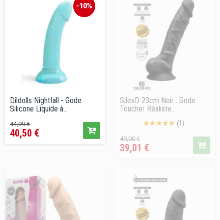
-10%
Dildolls Nightfall - Gode
SilexD 23cm Noir : Gode
Silicone Liquide à...
Toucher Réaliste...
Prix
Prix
(1)
44,99 €
40,50 €
de
Prix
Prix
49,00 €
vente
39,01 €
de
conseillé
vente
conseillé