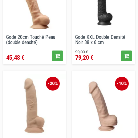
Gode 20cm Touché Peau
Gode XXL Double Densité
(double densité)
Noir 38 x 6 cm
Prix
Prix
Prix
99,00 €
45,48 €
79,20 €
de
vente
conseillé
-20%
-10%