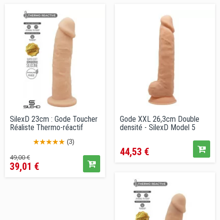
conseillé
conseillé
SilexD 23cm : Gode Toucher
Gode XXL 26,3cm Double
Réaliste Thermo-réactif
densité - SilexD Model 5
Prix
(3)
44,53 €
Prix
Prix
49,00 €
39,01 €
de
vente
conseillé