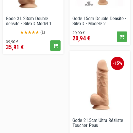
Gode XL 23cm Double
Gode 15cm Double Densité -
densité - SilexD Model 1
SilexD - Modèle 2
Prix
Prix
(1)
29,90 €
20,94 €
de
Prix
Prix
39,90 €
vente
35,91 €
de
conseillé
vente
conseillé
-15%
Gode 21.5cm Ultra Réaliste
Toucher Peau