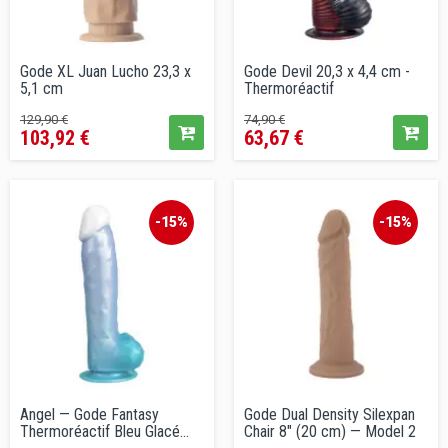
Gode XL Juan Lucho 23,3 x
Gode Devil 20,3 x 4,4 cm -
5,1 cm
Thermoréactif
Prix
Prix
Prix
Prix
129,90 €
74,90 €
103,92 €
63,67 €
de
de
vente
vente
conseillé
conseillé
-15%
-15%
Angel — Gode Fantasy
Gode Dual Density Silexpan
Thermoréactif Bleu Glacé
Chair 8" (20 cm) — Model 2