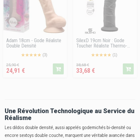
Adam 18cm - Gode Réaliste
SilexD 19cm Noir : Gode
Double Densité
Toucher Réaliste Thermo-
réactif
(3)
(1)
Prix
Prix
Prix
Prix
25,90 €
38,68 €
24,91 €
33,68 €
de
de
vente
vente
conseillé
conseillé
Une Révolution Technologique au Service du
Réalisme
Les dildos double densité, aussi appelés godemichés bi-densité ou
encore sextoys double couche, marquent une véritable avancée dans