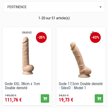

PERTINENCE
1-20 sur 51 article(s)
-25%
-43%
Gode XXL 38cm x 7cm
Gode 17,5cm Double densité
Double densité
- SilexD - Model 1
Prix
Prix
Prix
Prix
149,00 €
34,61 €
111,76 €
19,73 €
de
de
vente
vente