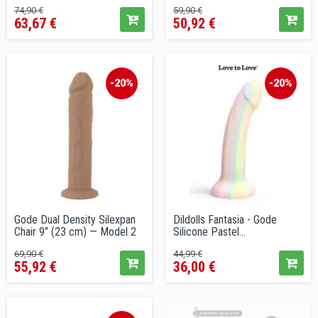
18,5 cm
Prix
Prix
Prix
Prix
74,90 €
59,90 €
63,67 €
50,92 €
de
de
vente
vente
conseillé
conseillé
-20%
-20%
Gode Dual Density Silexpan
Dildolls Fantasia - Gode
Chair 9" (23 cm) — Model 2
Silicone Pastel...
Prix
Prix
Prix
Prix
69,90 €
44,99 €
55,92 €
36,00 €
de
de
vente
vente
conseillé
conseillé