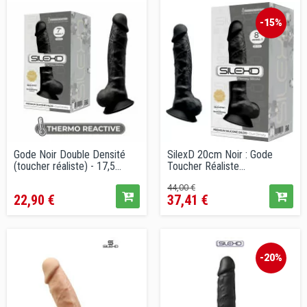
-15%
Gode Noir Double Densité
SilexD 20cm Noir : Gode
(toucher réaliste) - 17,5...
Toucher Réaliste...
Prix
Prix
Prix
44,00 €
22,90 €
37,41 €
de
vente
conseillé
-20%