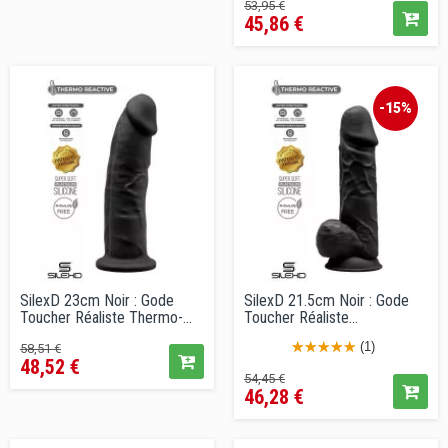
Prix
Prix
53,95 €
45,86 €
de
vente
conseillé
-15%
SilexD 23cm Noir : Gode
SilexD 21.5cm Noir : Gode
Toucher Réaliste Thermo-
Toucher Réaliste...
réactif
Prix
Prix
(1)
58,51 €
48,52 €
de
Prix
Prix
54,45 €
vente
46,28 €
de
conseillé
vente
conseillé