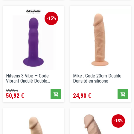
vente
vente
conseillé
conseillé
-15%
Hitsens 3 Vibe — Gode
Mike : Gode 20cm Double
Vibrant Ondulé Double
Densité en silicone
Densité...
Prix
Prix
Prix
59,90 €
50,92 €
24,90 €
de
vente
conseillé
-15%