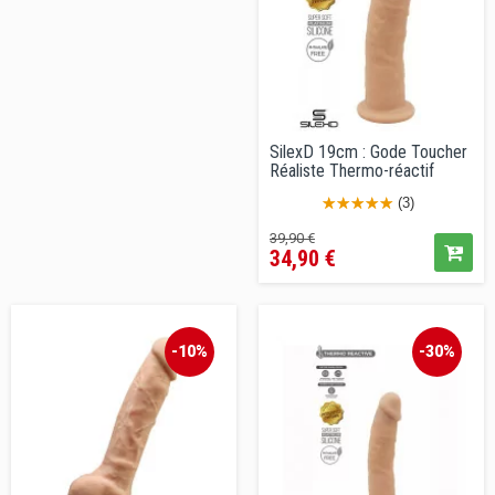
SilexD 19cm : Gode Toucher
Réaliste Thermo-réactif
(3)
Prix
Prix
39,90 €
34,90 €
de
vente
conseillé
-10%
-30%