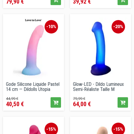
79,90 €
39,92 €
de
vente
conseillé
-10%
-20%
Gode Silicone Liquide Pastel
Glow-LED - Dildo Lumineux
14 cm — Dildolls Utopia
Semi-Réaliste Taille M
Prix
Prix
Prix
Prix
44,99 €
79,99 €
40,50 €
64,00 €
de
de
vente
vente
conseillé
conseillé
-15%
-15%