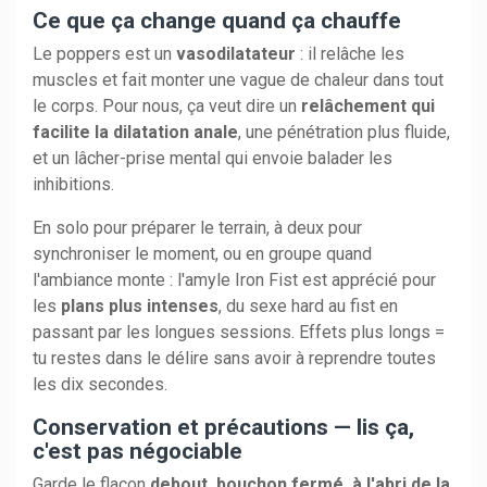
Ce que ça change quand ça chauffe
Le poppers est un
vasodilatateur
: il relâche les
muscles et fait monter une vague de chaleur dans tout
le corps. Pour nous, ça veut dire un
relâchement qui
facilite la dilatation anale
, une pénétration plus fluide,
et un lâcher-prise mental qui envoie balader les
inhibitions.
En solo pour préparer le terrain, à deux pour
synchroniser le moment, ou en groupe quand
l'ambiance monte : l'amyle Iron Fist est apprécié pour
les
plans plus intenses
, du sexe hard au fist en
passant par les longues sessions. Effets plus longs =
tu restes dans le délire sans avoir à reprendre toutes
les dix secondes.
Conservation et précautions — lis ça,
c'est pas négociable
Garde le flacon
debout, bouchon fermé, à l'abri de la