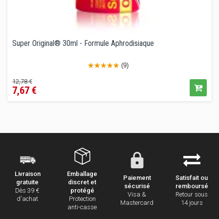
Super Original® 30ml - Formule Aphrodisiaque
(9)
Prix
Prix
12,78 €
7,67 €
de
vente
conseillé
Emballage
Livraison
Paiement
Satisfait ou
discret et
gratuite
sécurisé
remboursé
protégé
Dès 39 €
Visa &
Retour sous
Protection
d'achat
Mastercard
14 jours
anti-casse