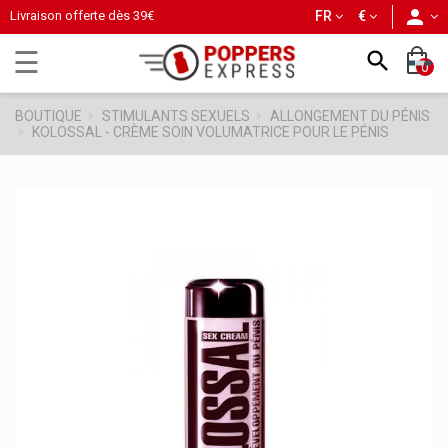
person
Livraison offerte dès
39€
FR
€
Basculer
☰

0
la
navigation
BOUTIQUE
STIMULANTS SEXUELS
ALLONGEMENT DU PÉNIS
KOLOSSAL - CRÈME SOIN VOLUMATRICE POUR LE PÉNIS