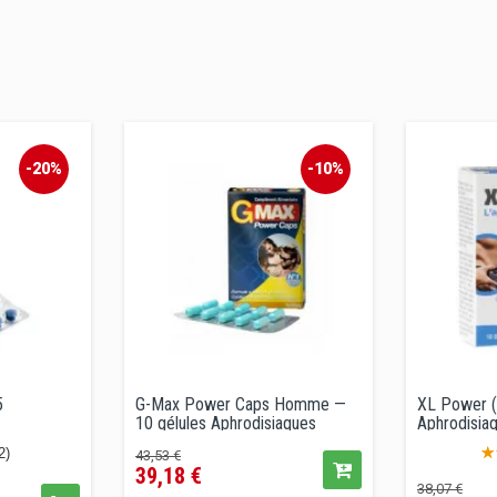
-20%
-10%
5
G-Max Power Caps Homme —
XL Power (1
10 gélules Aphrodisiaques
Aphrodisiaq
Prix
Prix
2)
43,53 €
39,18 €
de
Prix
Pri
38,07 €