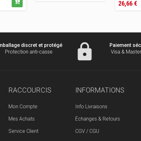
vente
26,66 €
de
conseillé
vente
conseill
mballage discret et protégé
Paiement séc
Protection anti-casse
Visa & Maste
RACCOURCIS
INFORMATIONS
Mon Compte
Info Livraisons
Mes Achats
Échanges & Retours
Service Client
CGV / CGU