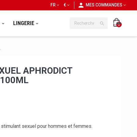
personn
FR
€
MES COMMANDES
S
LINGERIE

0
L
XUEL APHRODICT
 100ML
n stimulant sexuel pour hommes et femmes.