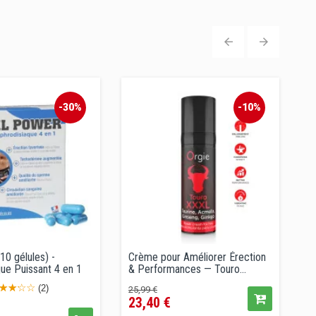
‹
›
-30%
-10%
0 gélules) -
Crème pour Améliorer Érection
H
ue Puissant 4 en 1
& Performances — Touro...
-
Prix
Prix
P
(2)
25,99 €
23,40 €
2
de
x