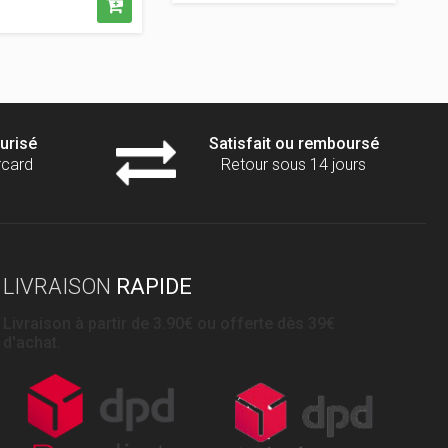
vente
conseillé
é
urisé
Satisfait ou remboursé
rcard
Retour sous 14 jours
LIVRAISON
RAPIDE
Livraison à partir de 3.90€ ou offerte dès 39€
d'achat.