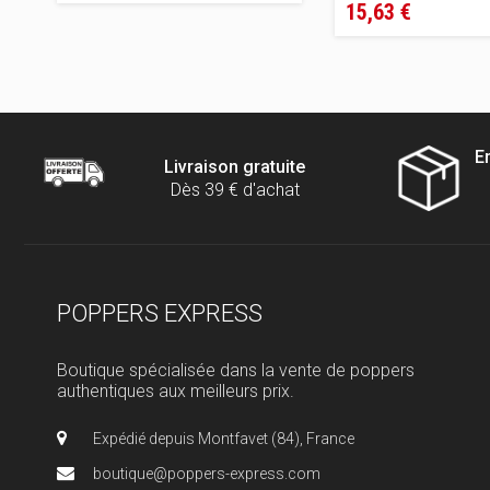
vente
15,63 €
de
conseillé
vente
conseillé
E
Livraison gratuite
Dès 39 € d'achat
POPPERS EXPRESS
Boutique spécialisée dans la vente de poppers
authentiques aux meilleurs prix.
Expédié depuis Montfavet (84), France
boutique@poppers-express.com