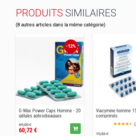
PRODUITS
SIMILAIRES
(8 autres articles dans la même catégorie)
-12%
G-Max Power Caps Homme - 20
Viacymine homme 1
gélules aphrodisiaques
comprimés
Prix
Prix
(
69,00 €
60,72 €
de
Prix
Prix
19,53 €