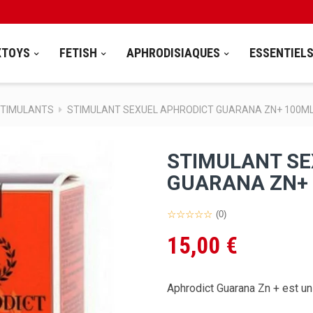
XTOYS
FETISH
APHRODISIAQUES
ESSENTIEL
STIMULANTS
STIMULANT SEXUEL APHRODICT GUARANA ZN+ 100M
STIMULANT SE
GUARANA ZN+
(0)
15,00 €
Aphrodict Guarana Zn + est u