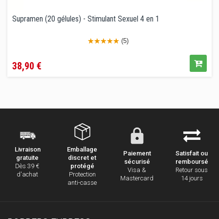
Supramen (20 gélules) - Stimulant Sexuel 4 en 1
(5)
Prix
38,90 €
Emballage
Livraison
Paiement
Satisfait ou
discret et
gratuite
sécurisé
remboursé
protégé
Dès 39 €
Visa &
Retour sous
Protection
d'achat
Mastercard
14 jours
anti-casse