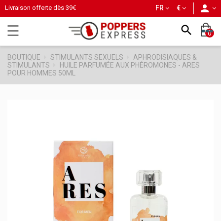
person
Livraison offerte dès
39€
FR
€
Basculer
☰

0
la
navigation
BOUTIQUE
STIMULANTS SEXUELS
APHRODISIAQUES &
STIMULANTS
HUILE PARFUMÉE AUX PHÉROMONES - ARES
POUR HOMMES 50ML