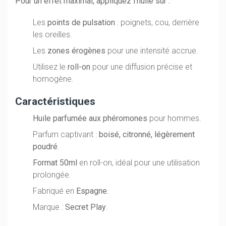
Pour un effet maximal, appliquez l’huile sur :
Les
points de pulsation
: poignets, cou, derrière
les oreilles.
Les
zones érogènes
pour une intensité accrue.
Utilisez le
roll-on
pour une diffusion précise et
homogène.
Caractéristiques
Huile parfumée aux phéromones
pour hommes.
Parfum captivant :
boisé, citronné, légèrement
poudré
.
Format 50ml
en roll-on, idéal pour une utilisation
prolongée.
Fabriqué en
Espagne
.
Marque :
Secret Play
.