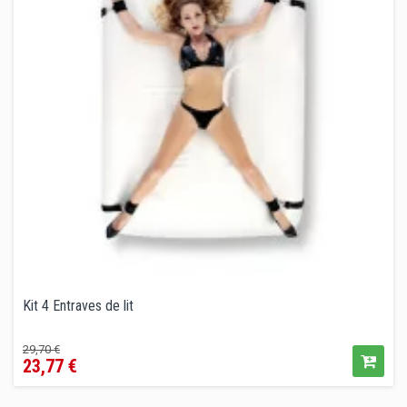
Kit 4 Entraves de lit
Prix
Prix
29,70 €
23,77 €
de
vente