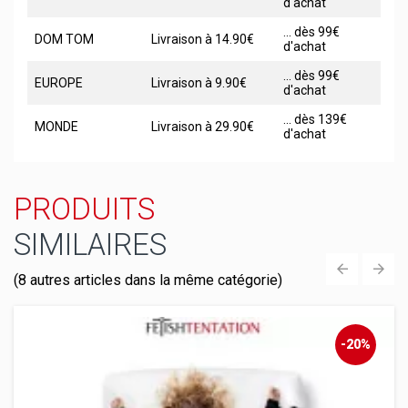
d'achat
... dès 99€
DOM TOM
Livraison à 14.90€
d'achat
... dès 99€
EUROPE
Livraison à 9.90€
d'achat
... dès 139€
MONDE
Livraison à 29.90€
d'achat
PRODUITS
SIMILAIRES
(8 autres articles dans la même catégorie)
‹
›
-20%