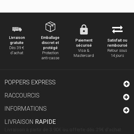
conseillé
Emballage
Livraison
Paiement
Satisfait ou
discret et
gratuite
sécurisé
remboursé
protégé
Dès 39 €
Visa &
Retour sous
Protection
d'achat
Mastercard
14 jours
anti-casse
POPPERS EXPRESS
RACCOURCIS
INFORMATIONS
LIVRAISON
RAPIDE
Livraison à partir de 3.90€ ou offerte dès 39€ d'achat.