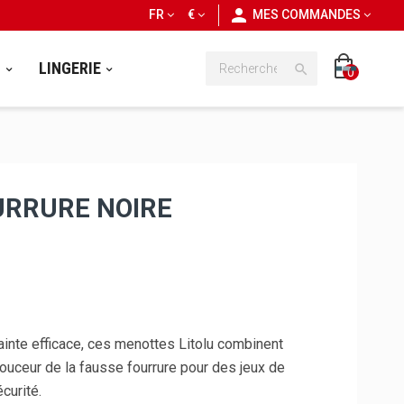
personn
FR
€
MES COMMANDES
S
LINGERIE

0
RRURE NOIRE
rainte efficace, ces menottes Litolu combinent
douceur de la fausse fourrure pour des jeux de
curité.