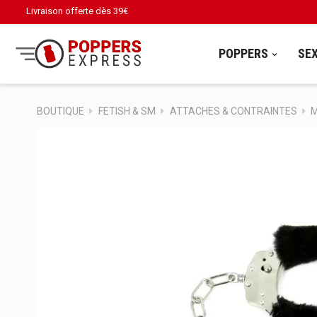
Livraison offerte dès
39€
POPPERS
SE
BOUTIQUE
FETISH & SM
ATTACHES & CONTRAINTES
M