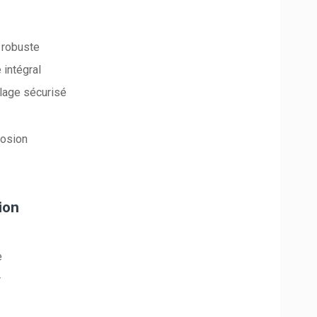
 robuste
 intégral
lage sécurisé
rosion
ion
e
r