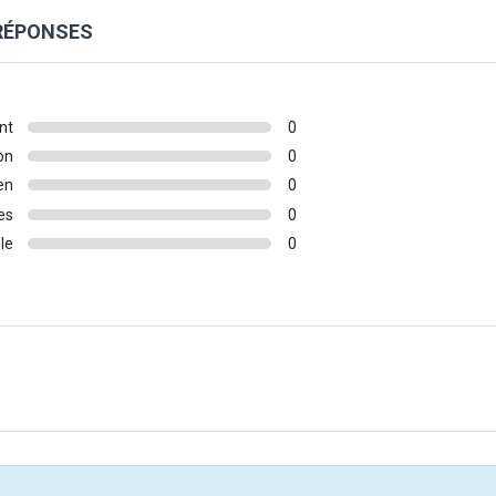
 RÉPONSES
nt
0
on
0
en
0
es
0
le
0