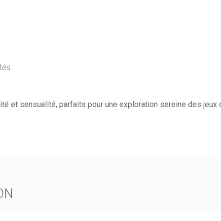
e
ités
é et sensualité, parfaits pour une exploration sereine des jeux 
ON