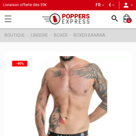
person
Livraison offerte dès
39€
FR
€
Basculer
☰

0
la
navigation
BOUTIQUE
LINGERIE
BOXER
BOXER BANANA
-40%