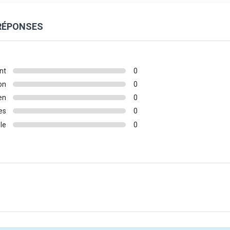
 RÉPONSES
nt
0
on
0
en
0
es
0
le
0