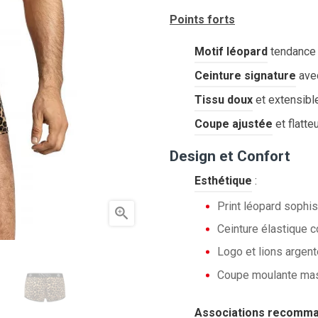
Points forts
Motif léopard
tendance
Ceinture signature
avec
Tissu doux
et extensibl
Coupe ajustée
et flatte
Design et Confort
Esthétique
:
Print léopard sophis

Ceinture élastique c
Logo et lions argent
Coupe moulante mas
Associations recomm