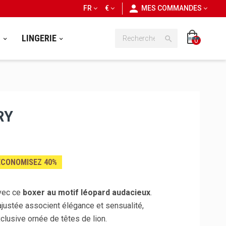
personn
FR
€
MES COMMANDES
S
LINGERIE

0
RY
ÉCONOMISEZ 40%
avec ce
boxer au motif léopard audacieux
.
ajustée associent élégance et sensualité,
clusive ornée de têtes de lion.