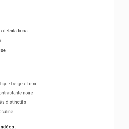
 détails lions
e
use
tiqué beige et noir
ontrastante noire
és distinctifs
culine
andées
: