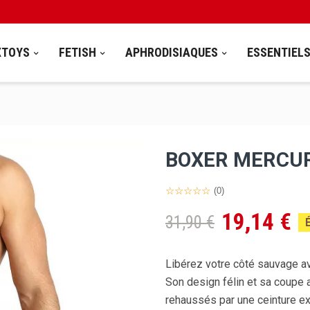
XTOYS
FETISH
APHRODISIAQUES
ESSENTIEL
BOXER MERCU
(0)
19,14 €
31,90 €
Libérez votre côté sauvage 
Son design félin et sa coupe 
rehaussés par une ceinture ex