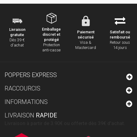
Emballage
Livraison
Paiement
Satisfait ou
discret et
gratuite
sécurisé
remboursé
protégé
Dès 39 €
Visa &
Retour sous
Protection
d'achat
Mastercard
14 jours
anti-casse
POPPERS EXPRESS
RACCOURCIS
INFORMATIONS
LIVRAISON
RAPIDE
Livraison à partir de 3.90€ ou offerte dès 39€ d'achat.