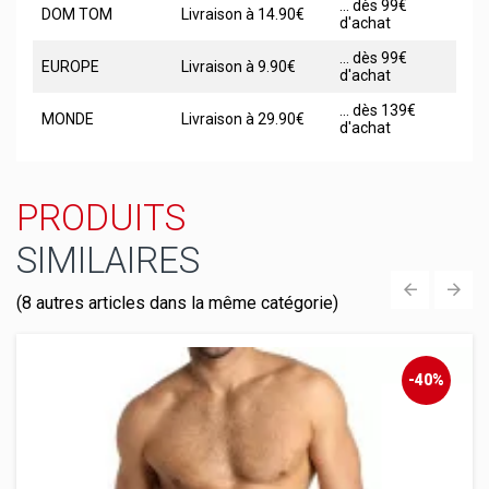
... dès 99€
DOM TOM
Livraison à 14.90€
d'achat
... dès 99€
EUROPE
Livraison à 9.90€
d'achat
... dès 139€
MONDE
Livraison à 29.90€
d'achat
PRODUITS
SIMILAIRES
(8 autres articles dans la même catégorie)
‹
›
-40%