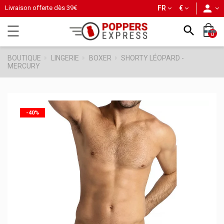
person
Livraison offerte dès
39€
FR
€
Basculer
☰

0
la
navigation
BOUTIQUE
LINGERIE
BOXER
SHORTY LÉOPARD -
MERCURY
-40%