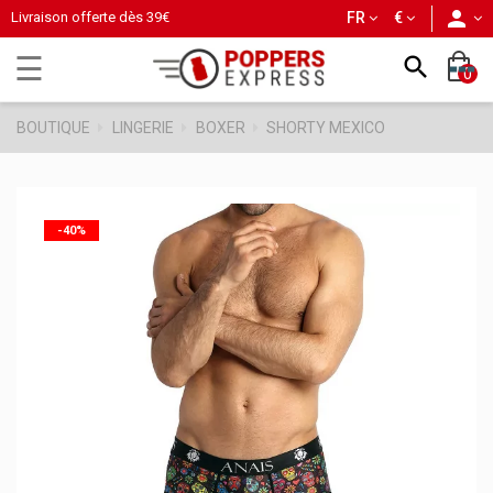
person
Livraison offerte dès
39€
FR
€
Basculer
☰

0
la
navigation
BOUTIQUE
LINGERIE
BOXER
SHORTY MEXICO
-40%