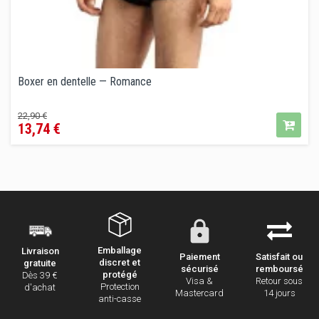
Boxer en dentelle — Romance
Prix
Prix
22,90 €
13,74 €
de
vente
conseillé
Emballage
Livraison
Paiement
Satisfait ou
discret et
gratuite
sécurisé
remboursé
protégé
Dès 39 €
Visa &
Retour sous
Protection
d'achat
Mastercard
14 jours
anti-casse