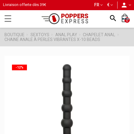
person
Livraison offerte dès
39€
FR
€
Basculer
☰

0
la
navigation
BOUTIQUE
SEXTOYS
ANAL PLAY
CHAPELET ANAL
CHAINE ANALE À PERLES VIBRANTES X-10 BEADS
-12%