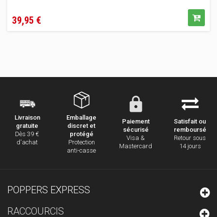
Prix
39,95 €
Emballage
Livraison
Paiement
Satisfait ou
discret et
gratuite
sécurisé
remboursé
protégé
Dès 39 €
Visa &
Retour sous
Protection
d'achat
Mastercard
14 jours
anti-casse
POPPERS EXPRESS
RACCOURCIS