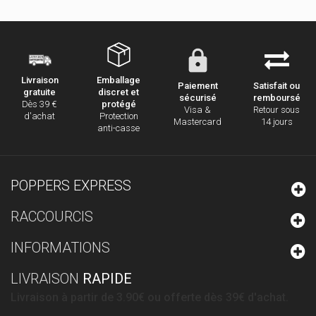
Emballage
Livraison
Paiement
Satisfait ou
discret et
gratuite
sécurisé
remboursé
protégé
Dès 39 €
Visa &
Retour sous
Protection
d'achat
Mastercard
14 jours
anti-casse
POPPERS EXPRESS
RACCOURCIS
INFORMATIONS
LIVRAISON
RAPIDE
Livraison à partir de 3.90€ ou offerte dès 39€ d'achat.