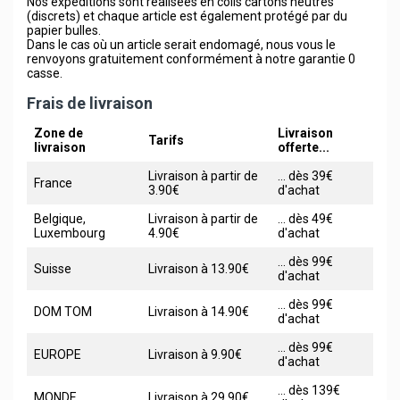
Nos expéditions sont réalisées en colis cartons neutres
(discrets) et chaque article est également protégé par du
papier bulles.
Dans le cas où un article serait endomagé, nous vous le
renvoyons gratuitement conformément à notre garantie 0
casse.
Frais de livraison
Zone de
Livraison
Tarifs
livraison
offerte...
Livraison à partir de
... dès 39€
France
3.90€
d'achat
Belgique,
Livraison à partir de
... dès 49€
Luxembourg
4.90€
d'achat
... dès 99€
Suisse
Livraison à 13.90€
d'achat
... dès 99€
DOM TOM
Livraison à 14.90€
d'achat
... dès 99€
EUROPE
Livraison à 9.90€
d'achat
... dès 139€
MONDE
Livraison à 29.90€