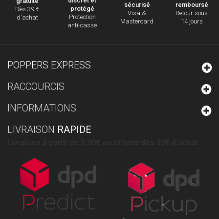
discret et
gratuite
sécurisé
remboursé
protégé
Dès 39 €
Visa &
Retour sous
Protection
d'achat
Mastercard
14 jours
anti-casse
POPPERS EXPRESS
RACCOURCIS
INFORMATIONS
LIVRAISON
RAPIDE
Livraison à partir de 3.90€ ou offerte dès 39€ d'achat.