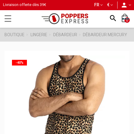
person
Livraison offerte dès
39€
FR
€
Basculer
☰

0
la
navigation
BOUTIQUE
LINGERIE
DÉBARDEUR
DÉBARDEUR MERCURY
-40%