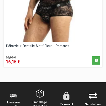
Débardeur Dentelle Motif Fleuri - Romance
Prix
Prix
26,90 €
16,15 €
de
vente
conseillé
Emballage
Livraison
Paiement
Satisfait ou