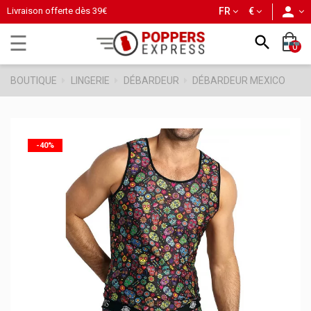
person
Livraison offerte dès
39€
FR
€
Basculer
☰

0
la
navigation
BOUTIQUE
LINGERIE
DÉBARDEUR
DÉBARDEUR MEXICO
-40%