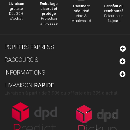
Emballage
Livraison
Paiement
Satisfait ou
discret et
gratuite
sécurisé
remboursé
protégé
Dès 39 €
Visa &
Retour sous
Protection
d'achat
Mastercard
14 jours
anti-casse
POPPERS EXPRESS
RACCOURCIS
INFORMATIONS
LIVRAISON
RAPIDE
Livraison à partir de 3.90€ ou offerte dès 39€ d'achat.