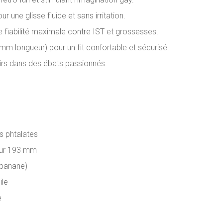
r une glisse fluide et sans irritation.
e fiabilité maximale contre IST et grossesses.
mm longueur) pour un fit confortable et sécurisé.
isirs dans des ébats passionnés.
ns phtalates
eur 193 mm
 (banane)
ile
e