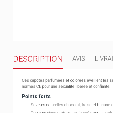
DESCRIPTION
AVIS
LIVRA
Ces capotes parfumées et colorées éveillent les sens
normes CE pour une sexualité libérée et confiante.
Points forts
Saveurs naturelles chocolat, fraise et banane q
Couleurs vives (noir, rouge, jaune) pour un look 