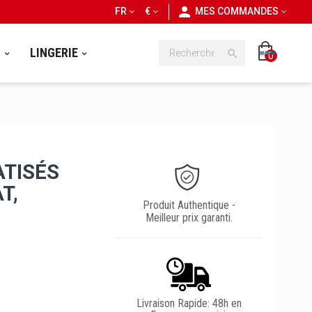
personn
FR
€
MES COMMANDES
S
LINGERIE

0
ATISÉS
T,
Produit Authentique -
Meilleur prix garanti.
Livraison Rapide: 48h en