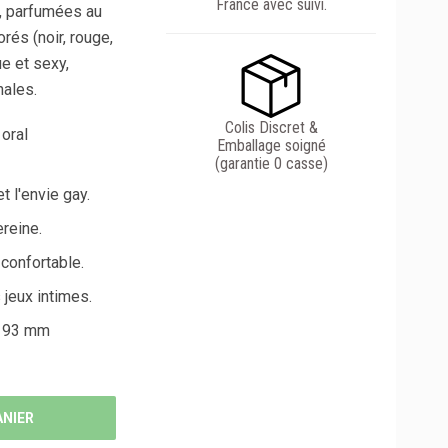
France avec suivi.
, parfumées au
rés (noir, rouge,
e et sexy,
nales.
Colis Discret &
 oral
Emballage soigné
(garantie 0 casse)
t l'envie gay.
reine.
 confortable.
 jeux intimes.
 193 mm
ANIER