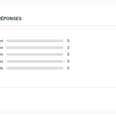
 RÉPONSES
nt
0
on
0
en
0
es
0
le
0