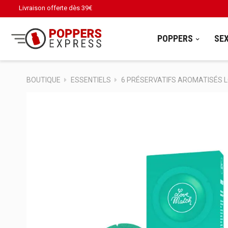
Livraison offerte dès
39€
POPPERS
SE
BOUTIQUE
ESSENTIELS
6 PRÉSERVATIFS AROMATISÉS L