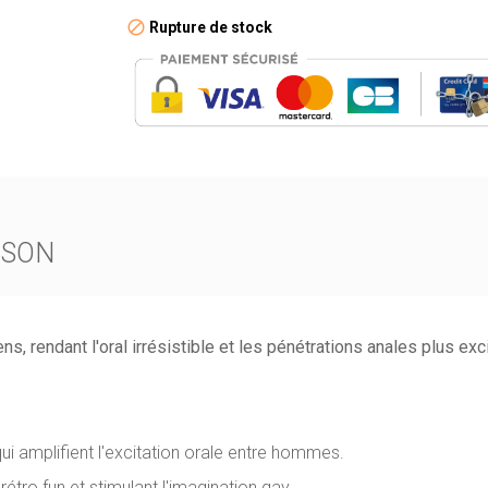
Rupture de stock
ISON
, rendant l'oral irrésistible et les pénétrations anales plus exci
ui amplifient l'excitation orale entre hommes.
rétro fun et stimulant l'imagination gay.