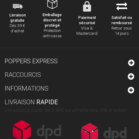
Emballage
Livraison
Paiement
Satisfait ou
discret et
gratuite
sécurisé
remboursé
protégé
Dès 39 €
Visa &
Retour sous
Protection
d'achat
Mastercard
14 jours
anti-casse
POPPERS EXPRESS
RACCOURCIS
INFORMATIONS
LIVRAISON
RAPIDE
Livraison à partir de 3.90€ ou offerte dès 39€ d'achat.