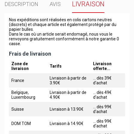
LIVRAISON
DESCRIPTION
AVIS
Nos expéditions sont réalisées en colis cartons neutres
(discrets) et chaque article est également protégé par du
papier bulles.
Dans le cas où un article serait endomagé, nous vous le
renvoyons gratuitement conformément à notre garantie 0
casse.
Frais de livraison
Zone de
Livraison
Tarifs
livraison
offerte...
Livraison à partir de
... dès 39€
France
3.90€
d'achat
Belgique,
Livraison à partir de
... dès 49€
Luxembourg
4.90€
d'achat
... dès 99€
Suisse
Livraison à 13.90€
d'achat
... dès 99€
DOM TOM
Livraison à 14.90€
d'achat