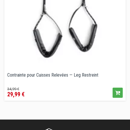
Contrainte pour Cuisses Relevées — Leg Restreint
Prix
Prix
34,99 €
29,99 €
de
vente
conseillé