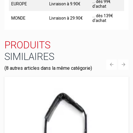
... dès 99€
EUROPE
Livraison à 9.90€
d'achat
... dès 139€
MONDE
Livraison à 29.90€
d'achat
PRODUITS
SIMILAIRES
(8 autres articles dans la même catégorie)
‹
›