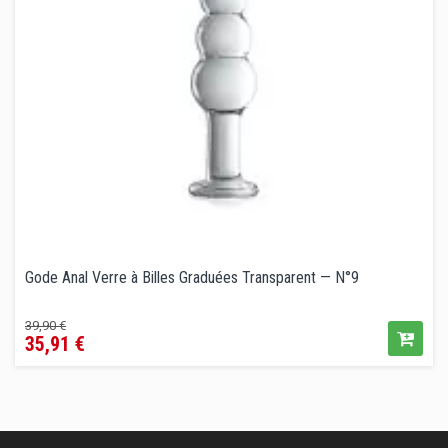
Gode Anal Verre à Billes Graduées Transparent — N°9
Prix
Prix
39,90 €
35,91 €
de
vente
conseillé