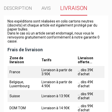
LIVRAISON
DESCRIPTION
AVIS
Nos expéditions sont réalisées en colis cartons neutres
(discrets) et chaque article est également protégé par du
papier bulles.
Dans le cas où un article serait endomagé, nous vous le
renvoyons gratuitement conformément à notre garantie 0
casse.
Frais de livraison
Zone de
Livraison
Tarifs
livraison
offerte...
Livraison à partir de
... dès 39€
France
3.90€
d'achat
Belgique,
Livraison à partir de
... dès 49€
Luxembourg
4.90€
d'achat
... dès 99€
Suisse
Livraison à 13.90€
d'achat
... dès 99€
DOM TOM
Livraison à 14.90€
d'achat