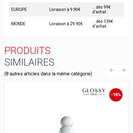
... dès 99€
EUROPE
Livraison à 9.90€
d'achat
... dès 139€
MONDE
Livraison à 29.90€
d'achat
PRODUITS
SIMILAIRES
(8 autres articles dans la même catégorie)
‹
›
-10%