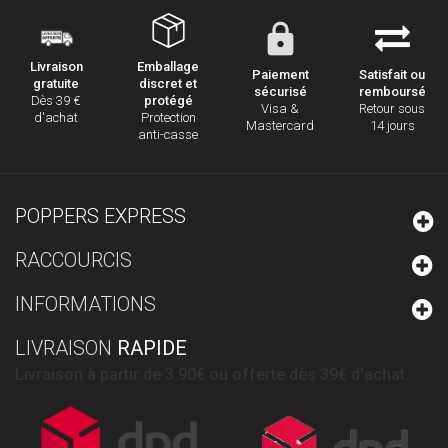
Emballage
Livraison
Paiement
Satisfait ou
discret et
gratuite
sécurisé
remboursé
protégé
Dès 39 €
Visa &
Retour sous
Protection
d'achat
Mastercard
14 jours
anti-casse
POPPERS EXPRESS
RACCOURCIS
INFORMATIONS
LIVRAISON
RAPIDE
Livraison à partir de 3.90€ ou offerte dès 39€ d'achat.