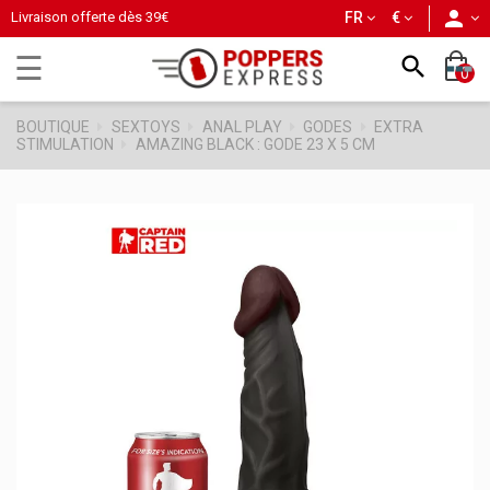
person
Livraison offerte dès
39€
FR
€
Basculer
☰

0
la
navigation
BOUTIQUE
SEXTOYS
ANAL PLAY
GODES
EXTRA
STIMULATION
AMAZING BLACK : GODE 23 X 5 CM