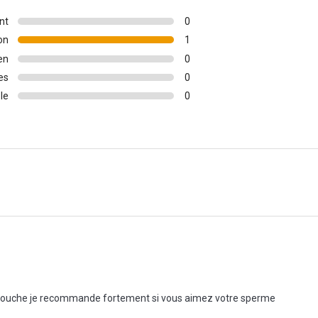
nt
0
on
1
en
0
es
0
le
0
la bouche je recommande fortement si vous aimez votre sperme