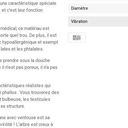
si une caractéristique spéciale
Diamètre
et c'est leur fonction
Vibration
e médical, ce matériau est
rte quel trou. De plus, il est
nc hypoallergénique et exempt
latex et les phtalates.
e prendre sous la douche
il n'est pas poreux, il n'a pas
ctéristiques réalistes qui
ai phallus . Vous trouverez des
t bulbeuse, les testicules
sa structure.
Kane avec ventouse est sa
irilité ! L'arbre est creux à