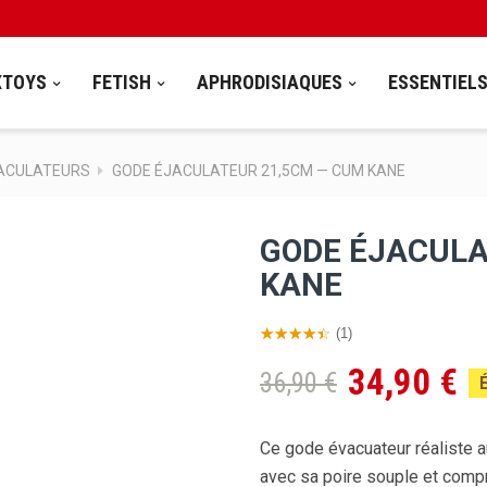
XTOYS
FETISH
APHRODISIAQUES
ESSENTIEL
ACULATEURS
GODE ÉJACULATEUR 21,5CM — CUM KANE
GODE ÉJACULA
KANE
(1)
34,90 €
36,90 €
Ce gode évacuateur réaliste au
avec sa poire souple et compr