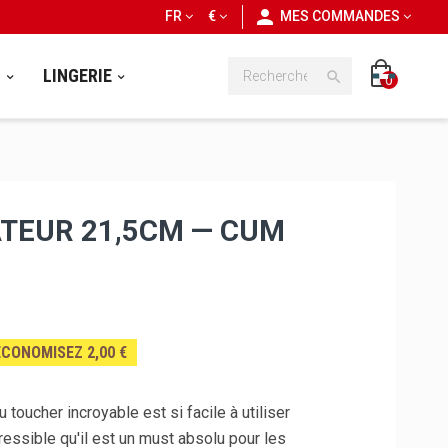
personn
FR
€
MES COMMANDES
S
LINGERIE

0
TEUR 21,5CM — CUM
ÉCONOMISEZ 2,00 €
 toucher incroyable est si facile à utiliser
essible qu'il est un must absolu pour les