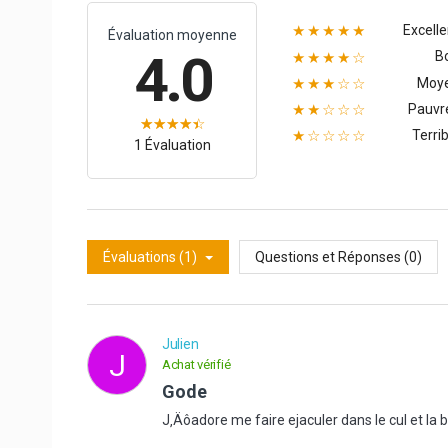
Excelle
★★★★★
Évaluation moyenne
4.0
B
★★★★☆
Moy
★★★☆☆
Pauvr
★★☆☆☆
Terrib
★☆☆☆☆
1 Évaluation
Évaluations (1)
Questions et Réponses (0)
Julien
J
Achat vérifié
Gode
J‚Äôadore me faire ejaculer dans le cul et 