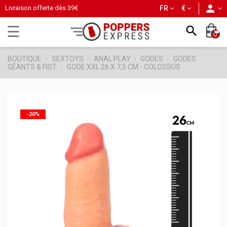
person
Livraison offerte dès
39€
FR
€
Basculer
☰

0
la
navigation
BOUTIQUE
SEXTOYS
ANAL PLAY
GODES
GODES
GÉANTS & FIST
GODE XXL 26 X 7,5 CM - COLOSSUS
-20%