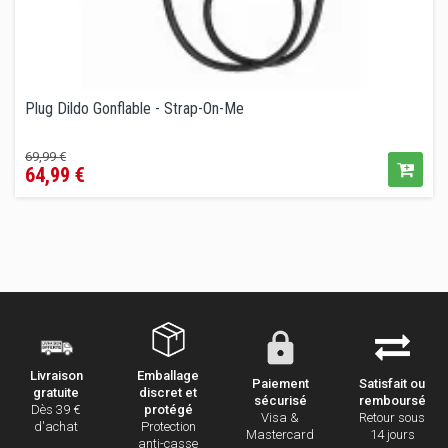
Plug Dildo Gonflable - Strap-On-Me
Prix
Prix
69,99 €
64,99 €
de
vente
conseillé
Emballage
Livraison
Paiement
Satisfait ou
discret et
gratuite
sécurisé
remboursé
protégé
Dès 39 €
Visa &
Retour sous
Protection
d'achat
Mastercard
14 jours
anti-casse