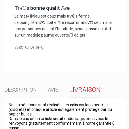
Tr√®s bonne qualit√©e
Le mat√©riau est doux mais tr√®s ferme.
Le poing ferm√© doit √™tre recommand√© selon moi
aux personnes qui ont l'habitude, sinon, passez plutot
sur un modele paume ouverte/3 doigts
0
0
0
LIVRAISON
DESCRIPTION
AVIS
Nos expéditions sont réalisées en colis cartons neutres
(discrets) et chaque article est également protégé par du
papier bulles.
Dans le cas où un article serait endomagé, nous vous le
renvoyons gratuitement conformément à notre garantie 0
casse.