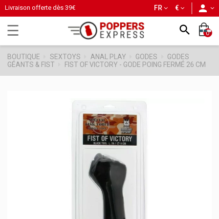
person
Livraison offerte dès
39€
FR
€
Basculer
☰

0
la
navigation
BOUTIQUE
SEXTOYS
ANAL PLAY
GODES
GODES
GÉANTS & FIST
FIST OF VICTORY - GODE POING FERMÉ 26 CM