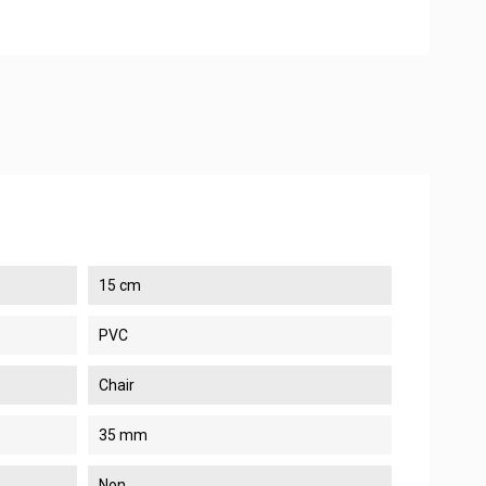
15 cm
PVC
Chair
35 mm
Non