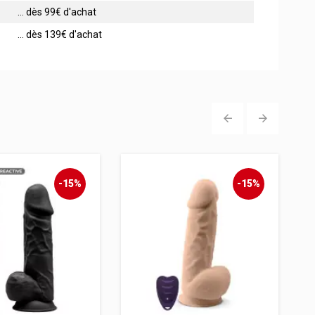
... dès 99€ d'achat
... dès 139€ d'achat
‹
›
-15%
-15%