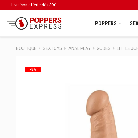
Livraison offerte dès
39€
POPPERS
SE
BOUTIQUE
SEXTOYS
ANAL PLAY
GODES
LITTLE JO
-5%