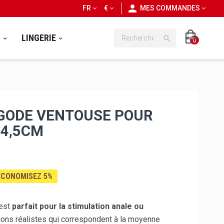
personn
FR
€
MES COMMANDES
S
LINGERIE

0
: GODE VENTOUSE POUR
14,5CM
ÉCONOMISEZ 5%
 est
parfait pour la stimulation anale ou
ons réalistes qui correspondent à la moyenne