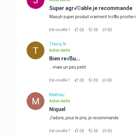
J
Super agr√©able je recommande
Waouh super produit vraiment tr√®s proche r
Est-ce utile ?
0
0
0
Thierry N.
T
Achat vérifié
Bien re√ßu...
... mais un peu petit
Est-ce utile ?
0
0
0
Mathieu
M
Achat vérifié
Niquel
J'adore, pour le prix, je recommande
Est-ce utile ?
0
0
0