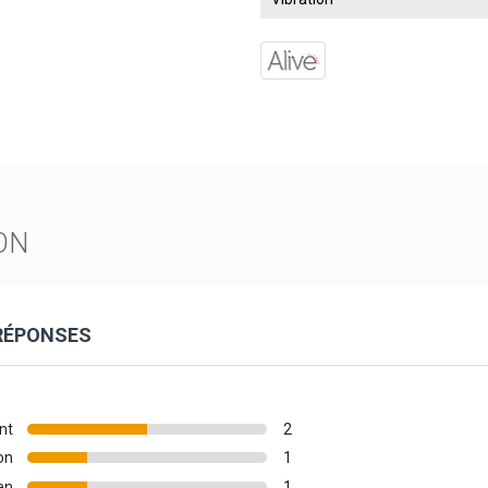
ON
 RÉPONSES
nt
2
on
1
en
1