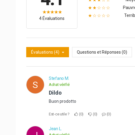
Pauvr
★★☆☆☆
Terrib
★☆☆☆☆
4 Évaluations
Évaluations (4)
Questions et Réponses (0)
Stefano M.
S
Achat vérifié
Dildo
Buon prodotto
Est-ce utile ?
0
0
0
Jean L.
Achat vérifié