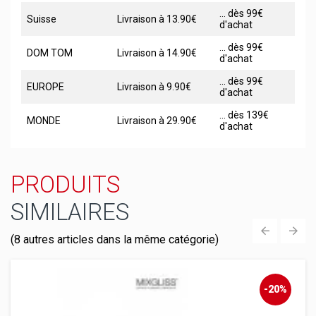
... dès 99€
Suisse
Livraison à 13.90€
d'achat
... dès 99€
DOM TOM
Livraison à 14.90€
d'achat
... dès 99€
EUROPE
Livraison à 9.90€
d'achat
... dès 139€
MONDE
Livraison à 29.90€
d'achat
PRODUITS
SIMILAIRES
(8 autres articles dans la même catégorie)
‹
›
-20%