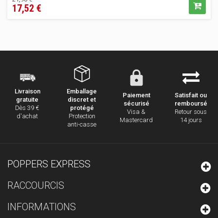
17,52 €
de
vente
conseillé
Emballage
Livraison
Paiement
Satisfait ou
discret et
gratuite
sécurisé
remboursé
protégé
Dès 39 €
Visa &
Retour sous
Protection
d'achat
Mastercard
14 jours
anti-casse
POPPERS EXPRESS
RACCOURCIS
INFORMATIONS