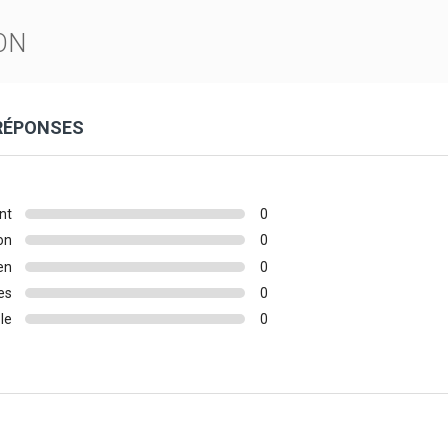
ON
 RÉPONSES
nt
0
on
0
en
0
es
0
le
0