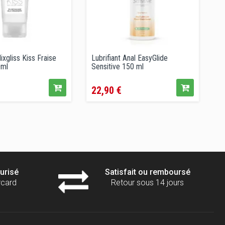
ixgliss Kiss Fraise
Lubrifiant Anal EasyGlide
L
0ml
Sensitive 150 ml
S
Prix
P
22,90 €
2
urisé
Satisfait ou remboursé
rcard
Retour sous 14 jours