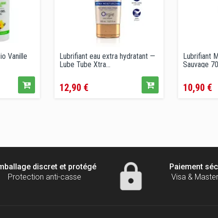
io Vanille
Lubrifiant eau extra hydratant —
Lubrifiant M
Lube Tube Xtra...
Sauvage 7
Prix
Prix
12,90 €
10,90 €
mballage discret et protégé
Paiement séc
Protection anti-casse
Visa & Maste