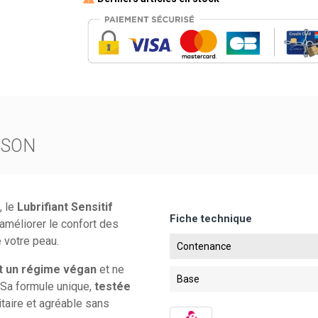
ISON
, le
Lubrifiant Sensitif
Fiche technique
améliorer le confort des
e votre peau.
Contenance
nt un régime végan
et ne
Base
. Sa formule unique,
testée
itaire et agréable sans