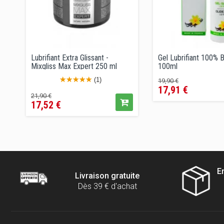
Lubrifiant Extra Glissant -
Gel Lubrifiant 100% B
Mixgliss Max Expert 250 ml
100ml
Prix
Prix
(1)
19,90 €
17,91 €
de
Prix
Prix
21,90 €
vente
17,52 €
de
conseillé
vente
conseillé
E
Livraison gratuite
Dès 39 € d'achat