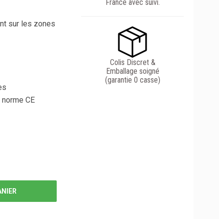
France avec suivi.
t sur les zones
Colis Discret &
Emballage soigné
(garantie 0 casse)
es
e, norme CE
ANIER