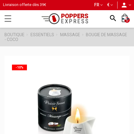
person
Livraison offerte dès
39€
FR
€
Basculer
☰

0
la
navigation
BOUTIQUE
ESSENTIELS
MASSAGE
BOUGIE DE MASSAGE
- COCO
-10%