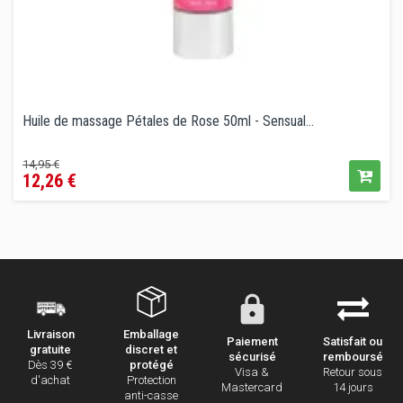
Huile de massage Pétales de Rose 50ml - Sensual...
Prix
Prix
14,95 €
12,26 €
de
vente
conseillé
Emballage
Livraison
Paiement
Satisfait ou
discret et
gratuite
sécurisé
remboursé
protégé
Dès 39 €
Visa &
Retour sous
Protection
d'achat
Mastercard
14 jours
anti-casse