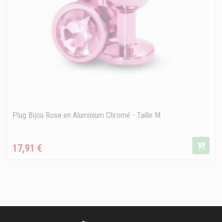
Plug Bijou Rose en Aluminium Chromé - Taille M
Prix
17,91 €