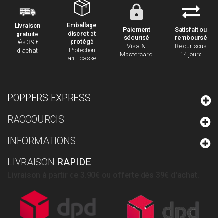
Emballage
Livraison
Paiement
Satisfait ou
discret et
gratuite
sécurisé
remboursé
protégé
Dès 39 €
Visa &
Retour sous
Protection
d'achat
Mastercard
14 jours
anti-casse
POPPERS EXPRESS
RACCOURCIS
INFORMATIONS
LIVRAISON
RAPIDE
Livraison à partir de 3.90€ ou offerte dès 39€ d'achat.