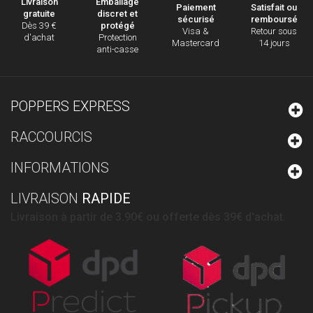
Emballage
Livraison
Paiement
Satisfait ou
discret et
gratuite
sécurisé
remboursé
protégé
Dès 39 €
Visa &
Retour sous
Protection
d'achat
Mastercard
14 jours
anti-casse
POPPERS EXPRESS
RACCOURCIS
INFORMATIONS
LIVRAISON
RAPIDE
Livraison à partir de 3.90€ ou offerte dès 39€ d'achat.