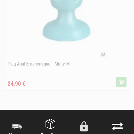
Plug Anal Ergonomique - Melty M
Prix
24,90 €