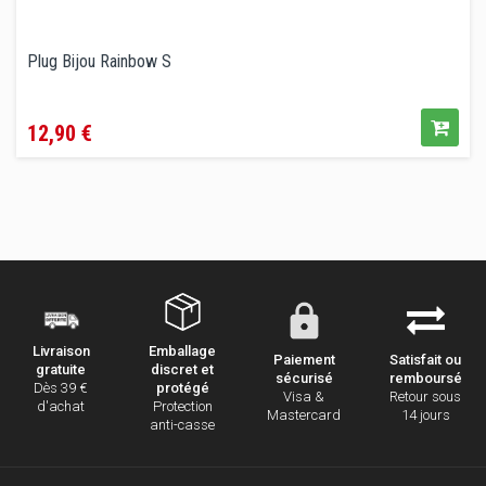
Plug Bijou Rainbow S
Prix
12,90 €
Emballage
Livraison
Paiement
Satisfait ou
discret et
gratuite
sécurisé
remboursé
protégé
Dès 39 €
Visa &
Retour sous
Protection
d'achat
Mastercard
14 jours
anti-casse