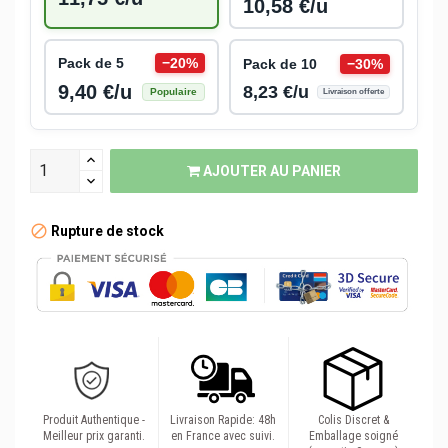
10,58 €/u
Pack de 5
−20%
Pack de 10
−30%
9,40 €/u
8,23 €/u
Populaire
Livraison offerte
AJOUTER AU PANIER
Rupture de stock
Produit Authentique -
Livraison Rapide: 48h
Colis Discret &
Meilleur prix garanti.
en France avec suivi.
Emballage soigné