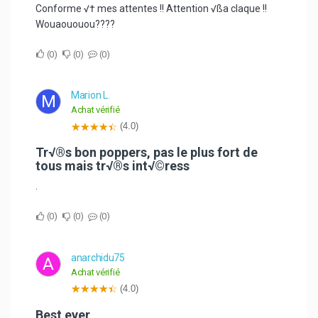
Conforme √† mes attentes !! Attention √ßa claque !!
Wouaououou????
0
0
0
Marion L.
M
Achat vérifié
(4.0)
Tr√®s bon poppers, pas le plus fort de
tous mais tr√®s int√©ress
.
0
0
0
anarchidu75
A
Achat vérifié
(4.0)
best ever