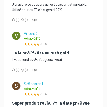
J'ai adoré ce poppers qui est puissant et agréable.
Utilisé pour du FF, c'est génial ????
0
0
0
Vincent C.
V
Achat vérifié
(5.0)
Je le pr√©f√®re au rush gold
Il vous rend tr√®s fougueux wouf
0
0
0
S√©bastien L.
S
Achat vérifié
(5.0)
Super produit re√ßu √† la date pr√©vue