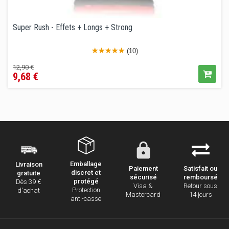
Super Rush - Effets + Longs + Strong
(10)
Prix
Prix
12,90 €
9,68 €
de
vente
conseillé
Emballage
Livraison
Paiement
Satisfait ou
discret et
gratuite
sécurisé
remboursé
protégé
Dès 39 €
Visa &
Retour sous
Protection
d'achat
Mastercard
14 jours
anti-casse